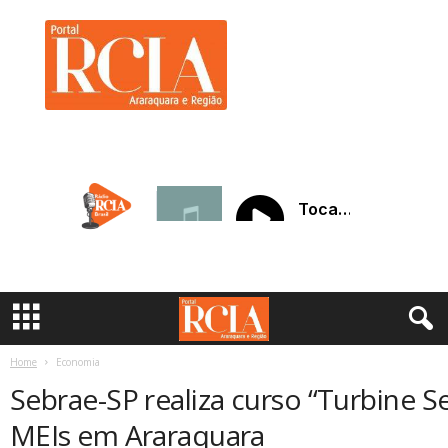
R
C
I
A
A
r
a
r
a
q
u
a
r
a
Home
Economia
Sebrae-SP realiza curso “Turbine S
MEIs em Araraquara