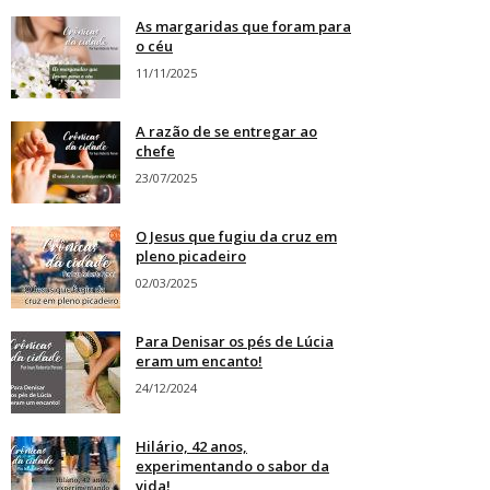
As margaridas que foram para
o céu
11/11/2025
A razão de se entregar ao
chefe
23/07/2025
O Jesus que fugiu da cruz em
pleno picadeiro
02/03/2025
Para Denisar os pés de Lúcia
eram um encanto!
24/12/2024
Hilário, 42 anos,
experimentando o sabor da
vida!