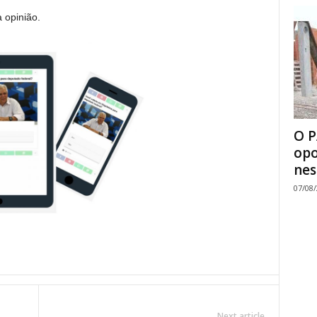
a opinião.
O P
opo
nes
07/08
Next article