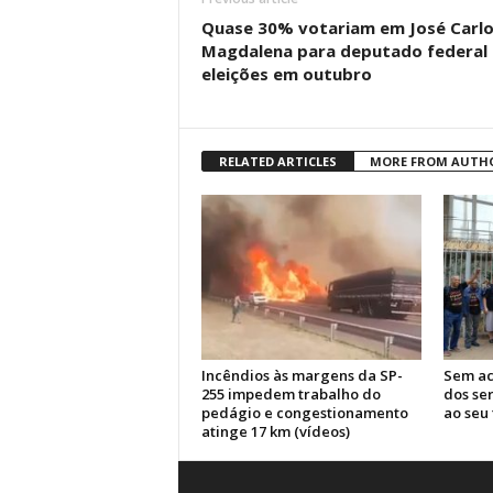
Quase 30% votariam em José Carl
Magdalena para deputado federal 
eleições em outubro
RELATED ARTICLES
MORE FROM AUTH
Incêndios às margens da SP-
Sem ac
255 impedem trabalho do
dos se
pedágio e congestionamento
ao seu 
atinge 17 km (vídeos)