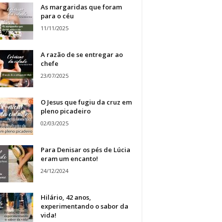
As margaridas que foram
para o céu
11/11/2025
A razão de se entregar ao
chefe
23/07/2025
O Jesus que fugiu da cruz em
pleno picadeiro
02/03/2025
Para Denisar os pés de Lúcia
eram um encanto!
24/12/2024
Hilário, 42 anos,
experimentando o sabor da
vida!