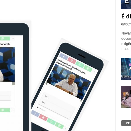
É d
08/07
Novam
docum
exigê
EUA.
PO