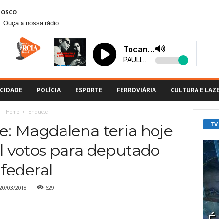
NOSCO
Ouça a nossa rádio
CIDADE
POLÍCIA
ESPORTE
FERROVIÁRIA
CULTURA E LAZ
Home
Enquete
TV
: Magdalena teria hoje
l votos para deputado
federal
20/03/2018
629