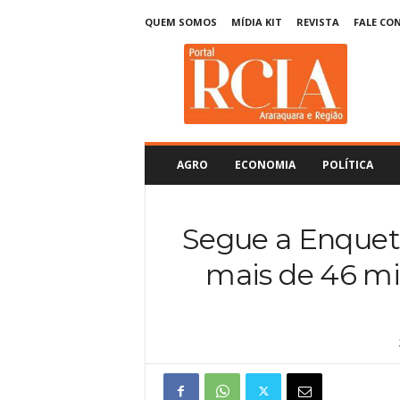
QUEM SOMOS
MÍDIA KIT
REVISTA
FALE CO
R
C
I
A
A
r
a
AGRO
ECONOMIA
POLÍTICA
r
a
q
Segue a Enquete
u
a
mais de 46 mi
r
a