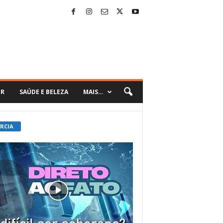
ER
SAÚDE E BELEZA
MAIS…
 RCIA