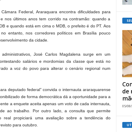
a Câmara Federal, Araraquara encontra dificuldades para
 e nos últimos anos tem corrido na contramão: quando a
SE
 MDB e quando está em cima o MDB, o prefeito é do PT. Aos
no entanto, nos corredores políticos em Brasília pouco
esenvolvimento da cidade.
s administrativos, José Carlos Magdalena surge em um
contestando salários e mordomias da classe que está no
rado a voz do povo para alterar o cenário regional num
Com
ara deputado federal” convida o internauta araraquarense
de 
sponibilizado de forma democrática dá a oportunidade para a
mão
mente a enquete aceita apenas um voto de cada internauta,
05/08
de ao trabalho. Por outro lado, a consulta que permite
real propiciará uma avaliação sobre a tendência do
UT
evisto para outubro.