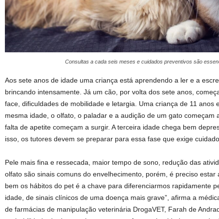
Consultas a cada seis meses e cuidados preventivos são essenci
Aos sete anos de idade uma criança está aprendendo a ler e a escr
brincando intensamente. Já um cão, por volta dos sete anos, começ
face, dificuldades de mobilidade e letargia. Uma criança de 11 anos 
mesma idade, o olfato, o paladar e a audição de um gato começam a
falta de apetite começam a surgir. A terceira idade chega bem depre
isso, os tutores devem se preparar para essa fase que exige cuidad
Pele mais fina e ressecada, maior tempo de sono, redução das ativid
olfato são sinais comuns do envelhecimento, porém, é preciso estar 
bem os hábitos do pet é a chave para diferenciarmos rapidamente 
idade, de sinais clínicos de uma doença mais grave”, afirma a médica
de farmácias de manipulação veterinária DrogaVET, Farah de Andrad