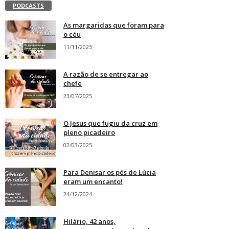
PODCASTS
As margaridas que foram para
o céu
11/11/2025
A razão de se entregar ao
chefe
23/07/2025
O Jesus que fugiu da cruz em
pleno picadeiro
02/03/2025
Para Denisar os pés de Lúcia
eram um encanto!
24/12/2024
Hilário, 42 anos,