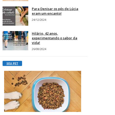
Para Denisar os pés de Lúcia
eram um encanto!
24/12/2024
Hilário, 42 anos,
experimentando o sabor da
vida!
26/08/2024
SEU PET