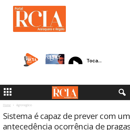
R
C
I
A
A
r
a
r
a
q
u
a
r
a
Home
Agronegócio
Sistema é capaz de prever com u
antecedência ocorrência de praga