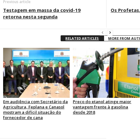
Previous article
Testagem em massa da covid-19
Os Profetas
retorna nesta segunda
RELATED ARTICLES
MORE FROM AU
Em audiência com Secretário da
Preço do etanol atinge maior
Agricultura, Feplana e Canasol
vantagem frente à gasolina
mostram a difícil situação do
desde 2018
fornecedor de cana