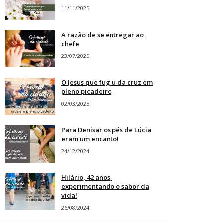
11/11/2025
A razão de se entregar ao
chefe
23/07/2025
O Jesus que fugiu da cruz em
pleno picadeiro
02/03/2025
Para Denisar os pés de Lúcia
eram um encanto!
24/12/2024
Hilário, 42 anos,
experimentando o sabor da
vida!
26/08/2024