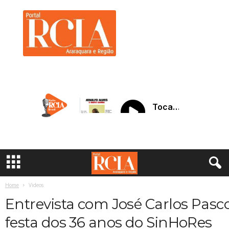
R
C
I
A
A
r
a
r
a
q
u
a
r
a
Home
Videos
Entrevista com José Carlos Pasc
festa dos 36 anos do SinHoRes