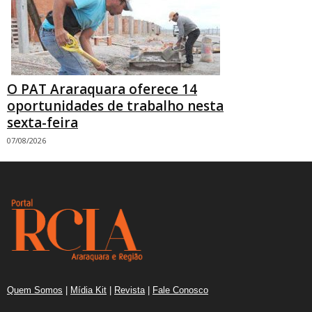
O PAT Araraquara oferece 14
oportunidades de trabalho nesta
sexta-feira
07/08/2026
Quem Somos
|
Mídia Kit
|
Revista
|
Fale Conosco