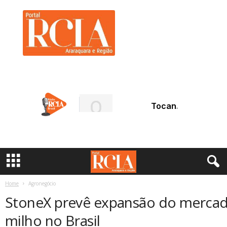
R
C
I
A
A
r
a
r
a
q
u
a
r
a
Home
Agronegócio
StoneX prevê expansão do mercad
milho no Brasil