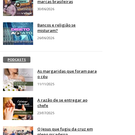
marcas brasileiras
30/06/2026
Bancos e religião se
misturam?
26/06/2026
PODCASTS
As margaridas que foram para
o céu
11/11/2025
A razão de se entregar ao
chefe
23/07/2025
O Jesus que fugiu da cruz em
pleno picadeiro