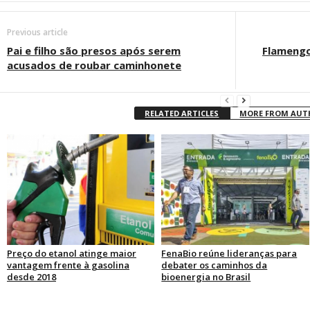
Previous article
Pai e filho são presos após serem
Flamengo
acusados de roubar caminhonete
RELATED ARTICLES
MORE FROM AU
Preço do etanol atinge maior
FenaBio reúne lideranças para
vantagem frente à gasolina
debater os caminhos da
desde 2018
bioenergia no Brasil