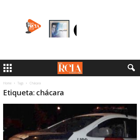
Home
Tags
Chácara
Etiqueta: chácara