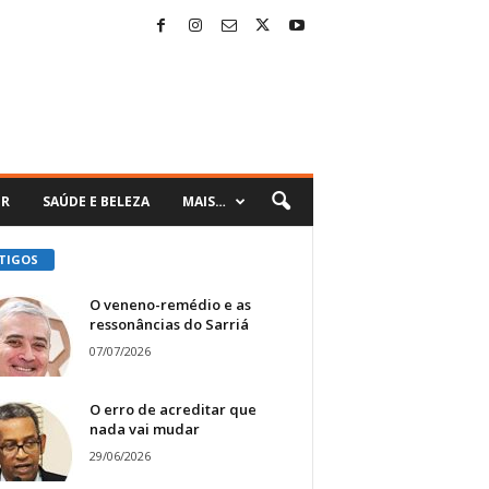
ER
SAÚDE E BELEZA
MAIS…
TIGOS
O veneno-remédio e as
ressonâncias do Sarriá
07/07/2026
O erro de acreditar que
nada vai mudar
29/06/2026