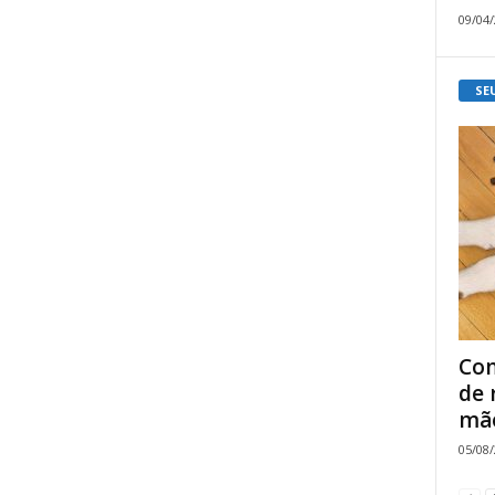
09/04
SE
Com
de 
mão
05/08