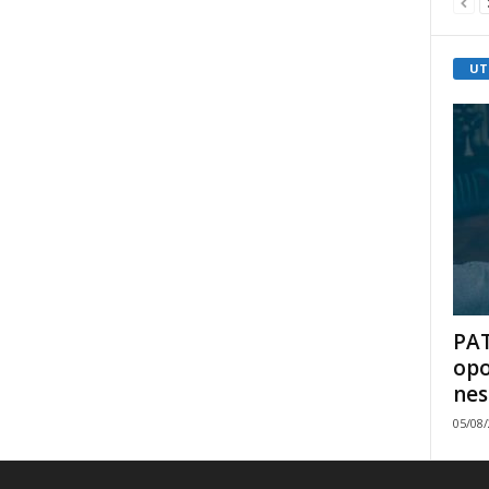
UT
PAT
opo
nes
05/08