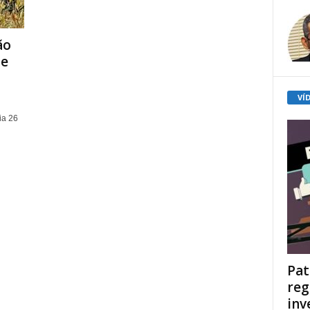
ão
de
VÍ
ia 26
Pat
reg
inv