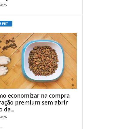
/2025
U PET
o economizar na compra
ração premium sem abrir
 da...
/2026