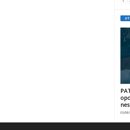
UT
PAT
opo
nes
05/08