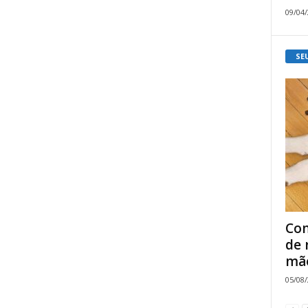
09/04
SE
Com
de 
mão
05/08