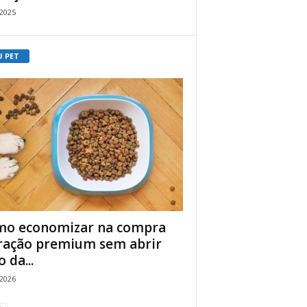
/2025
U PET
o economizar na compra
ração premium sem abrir
 da...
/2026