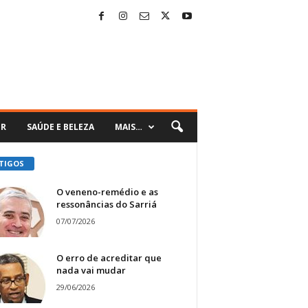
ER
SAÚDE E BELEZA
MAIS…
TIGOS
O veneno-remédio e as
ressonâncias do Sarriá
07/07/2026
O erro de acreditar que
nada vai mudar
29/06/2026