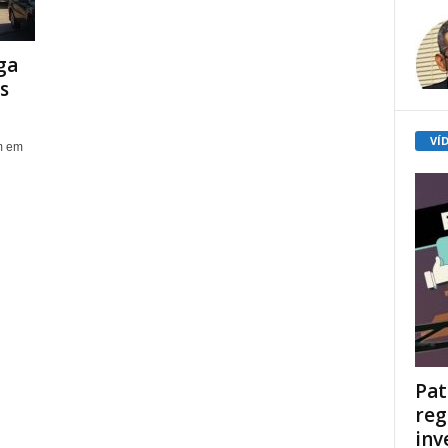
ga
s
VÍ
m em
Pat
reg
inv