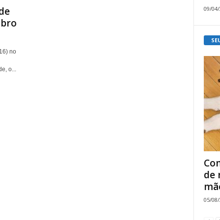
09/04
 de
mbro
SE
16) no
e, o...
Com
de 
mão
05/08