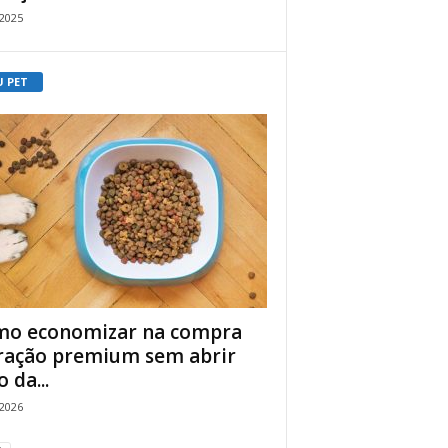
/2025
U PET
o economizar na compra
ração premium sem abrir
 da...
/2026