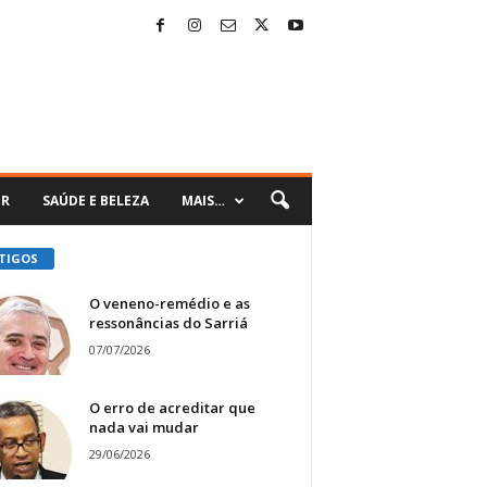
ER
SAÚDE E BELEZA
MAIS…
TIGOS
O veneno-remédio e as
ressonâncias do Sarriá
07/07/2026
O erro de acreditar que
nada vai mudar
29/06/2026