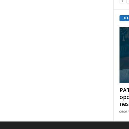
UT
PAT
opo
nes
05/08