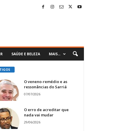
ER
SAÚDE E BELEZA
MAIS…
TIGOS
O veneno-remédio e as
ressonâncias do Sarriá
07/07/2026
O erro de acreditar que
nada vai mudar
29/06/2026