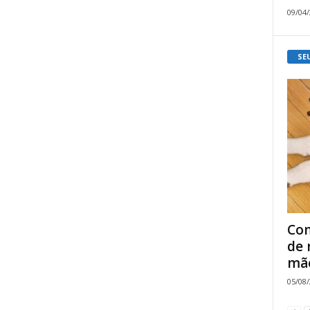
09/04
SE
Com
de 
mão
05/08