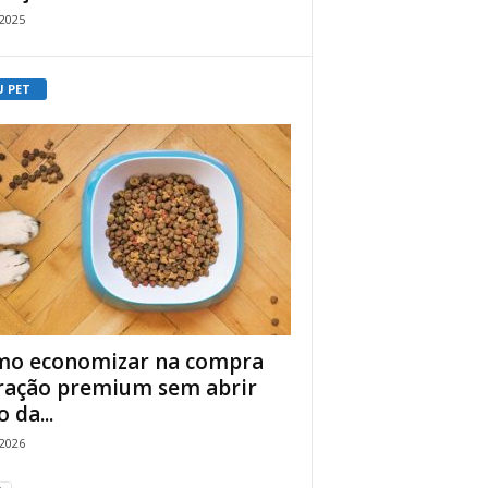
/2025
U PET
o economizar na compra
ração premium sem abrir
 da...
/2026