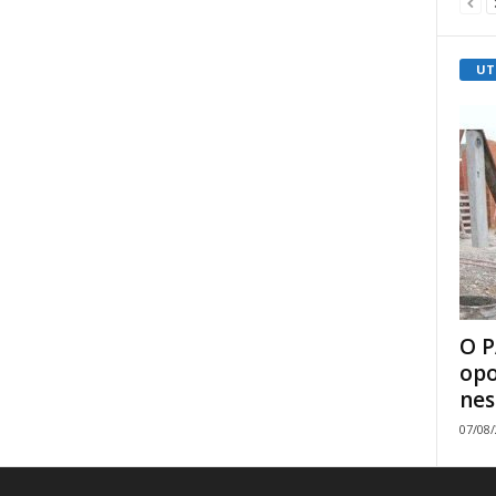
UT
O P
opo
nes
07/08