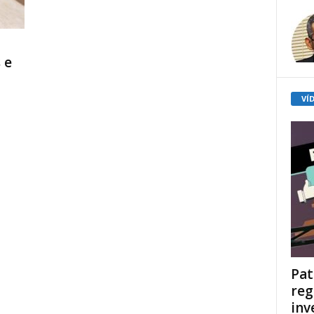
 e
VÍ
Pat
reg
inv