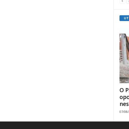
UT
O P
opo
nes
07/08