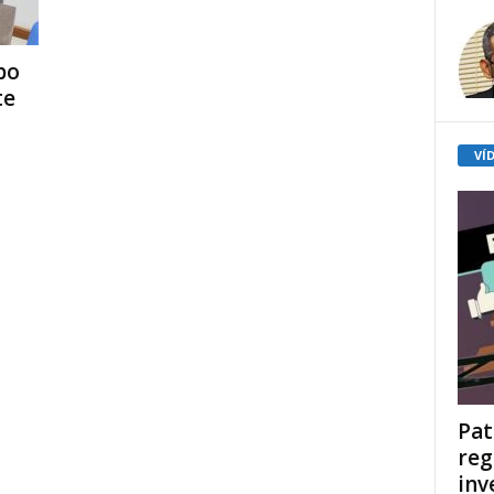
bo
te
VÍ
Pat
reg
inv