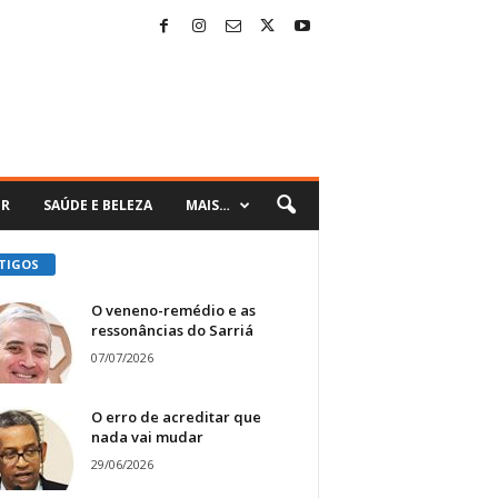
ER
SAÚDE E BELEZA
MAIS…
TIGOS
O veneno-remédio e as
ressonâncias do Sarriá
07/07/2026
O erro de acreditar que
nada vai mudar
29/06/2026