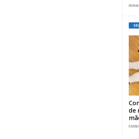
09/04
SE
Com
de 
mão
05/08