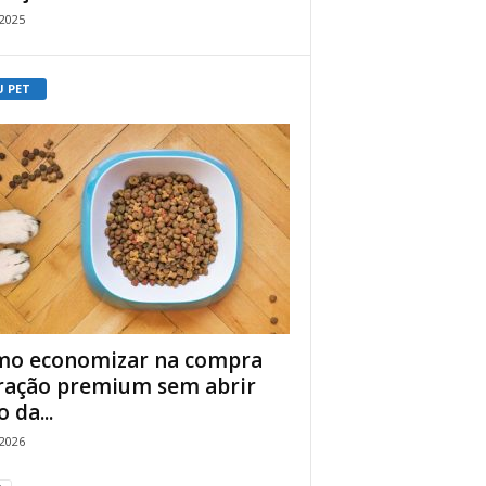
/2025
U PET
o economizar na compra
ração premium sem abrir
 da...
/2026