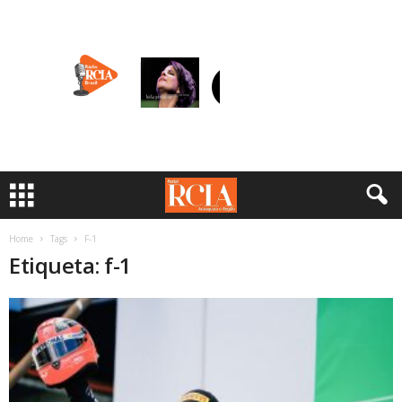
Home
Tags
F-1
Etiqueta: f-1