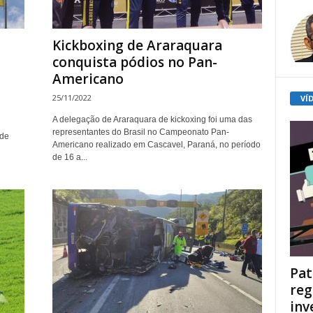
Kickboxing de Araraquara
conquista pódios no Pan-
Americano
25/11/2022
VÍ
A delegação de Araraquara de kickoxing foi uma das
representantes do Brasil no Campeonato Pan-
 de
Americano realizado em Cascavel, Paraná, no período
de 16 a...
Pat
reg
inv