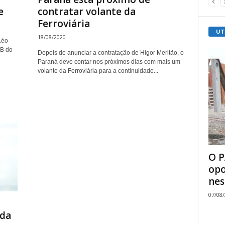
e
contratar volante da
Ferroviária
UT
18/08/2020
Léo
 B do
Depois de anunciar a contratação de Higor Meritão, o
Paraná deve contar nos próximos dias com mais um
volante da Ferroviária para a continuidade...
O P
opo
nes
07/08
o
 da