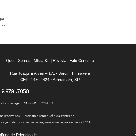
gor
B do
Quem Somos
|
Mídia Kit
|
Revista
|
Fale Conosco
Rua Joaquim Alves – 171 • Jardim Primavera
CEP: 14802-424 • Araraquara, SP
 9.9781.7050
I e Hospedagem:
SOLOWEB.COM.BR
tos reservados. É proibida a reprodução do conteúdo
cação, eletrônico ou impresso, sem autorização escrita da RCIA.
lítica de Privacidade