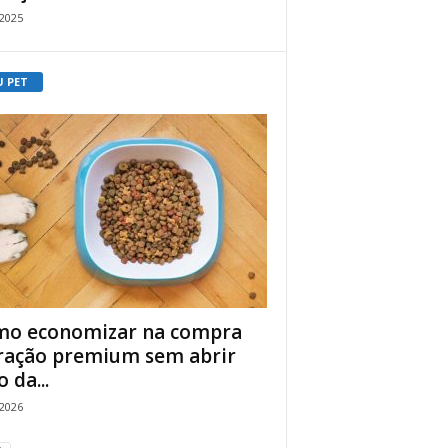
/2025
U PET
o economizar na compra
ração premium sem abrir
 da...
/2026