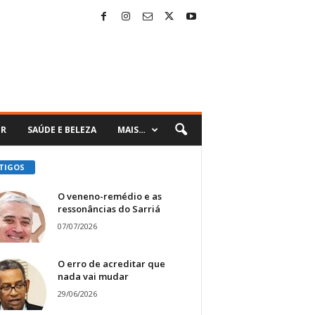
ER
SAÚDE E BELEZA
MAIS…
TIGOS
O veneno-remédio e as
ressonâncias do Sarriá
07/07/2026
O erro de acreditar que
nada vai mudar
29/06/2026