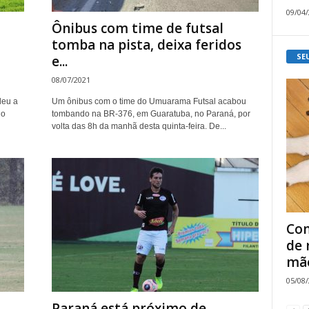
09/04
Ônibus com time de futsal
tomba na pista, deixa feridos
SE
e...
08/07/2021
deu a
Um ônibus com o time do Umuarama Futsal acabou
do
tombando na BR-376, em Guaratuba, no Paraná, por
volta das 8h da manhã desta quinta-feira. De...
Com
de 
mão
05/08
Paraná está próximo de