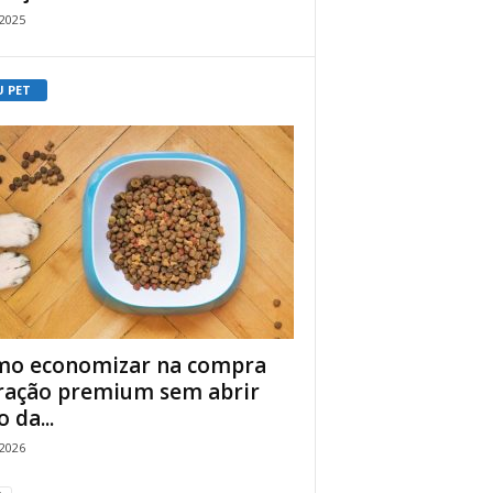
/2025
U PET
o economizar na compra
ração premium sem abrir
 da...
/2026