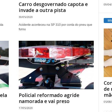
Carro desgovernado capota e
09/04
invade a outra pista
30/05/2020
SE
sta
Acidente aconteceu na SP 310 por conta do pneu que
furou
Com
de 
mão
ela
Policial reformado agride
namorada e vai preso
05/08
17/05/2020