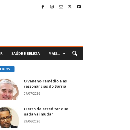
ER
SAÚDE E BELEZA
MAIS…
TIGOS
O veneno-remédio e as
ressonâncias do Sarriá
07/07/2026
O erro de acreditar que
nada vai mudar
29/06/2026