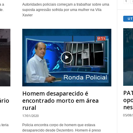
a a
Autoridades policiais começam a trabalhar sobre uma
e.
suposta agressão sofrida por uma mulher na Vila
Xavier
UT
PAT
Homem desaparecido é
opo
rio
encontrado morto em área
nes
rural
05/08
17/01/2020
teria
Policia encontra corpo de homem que estava
desaparecido desde Dezembro. Homem é preso