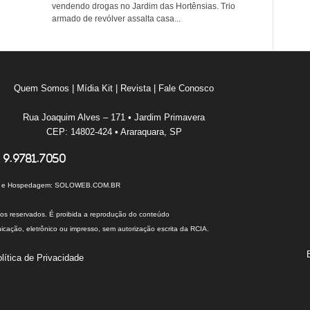
vendendo drogas no Jardim das Hortênsias. Trio
armado de revólver assalta casa...
Quem Somos
|
Mídia Kit
|
Revista
|
Fale Conosco
Rua Joaquim Alves – 171 • Jardim Primavera
CEP: 14802-424 • Araraquara, SP
 9.9781.7050
I e Hospedagem:
SOLOWEB.COM.BR
tos reservados. É proibida a reprodução do conteúdo
cação, eletrônico ou impresso, sem autorização escrita da RCIA.
lítica de Privacidade