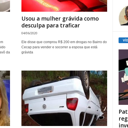
Usou a mulher grávida como
desculpa para traficar
04/06/2020
VÍ
em
Ele disse que comprou R$ 200 em drogas no Bairro do
sido
Cecap para vender e socorrer a esposa que está
 avô da
grávida
Pat
reg
inv