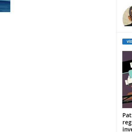
VÍ
Pat
reg
inv