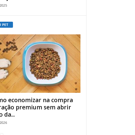
/2025
U PET
o economizar na compra
ração premium sem abrir
 da...
/2026