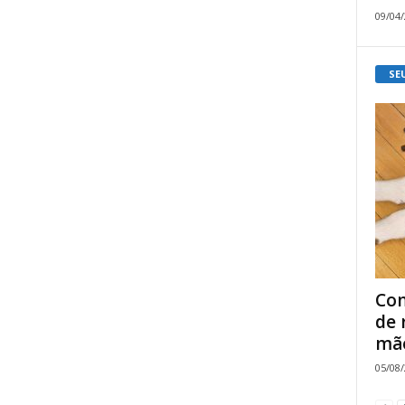
09/04
SE
Com
de 
mão
05/08