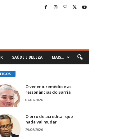
ER
SAÚDE E BELEZA
MAIS…
TIGOS
O veneno-remédio e as
ressonâncias do Sarriá
07/07/2026
O erro de acreditar que
nada vai mudar
29/06/2026