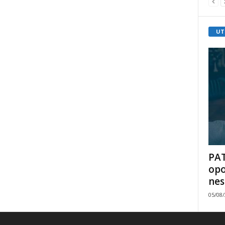
UT
PAT
opo
nes
05/08