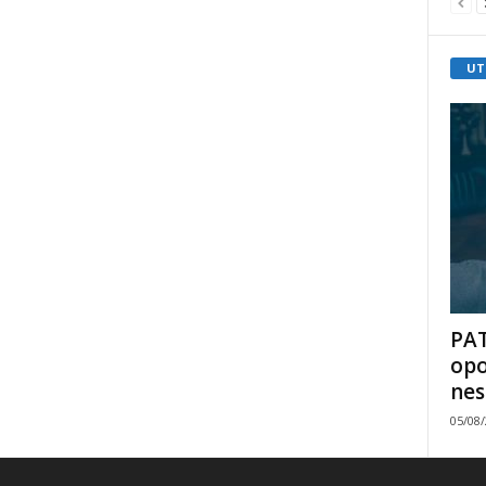
UT
PAT
opo
nes
05/08