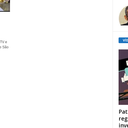
VÍ
 TV e
de São
Pat
reg
inv