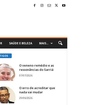
ER
SAÚDE E BELEZA
MAIS…
TIGOS
O veneno-remédio e as
ressonâncias do Sarriá
07/07/2026
O erro de acreditar que
nada vai mudar
29/06/2026