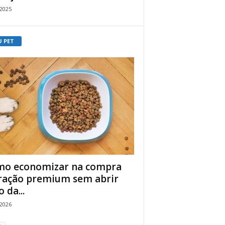
/2025
U PET
o economizar na compra
ração premium sem abrir
 da...
/2026