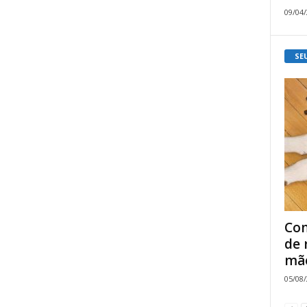
09/04
SE
Com
de 
mão
05/08