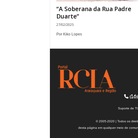
“A Soberana da Rua Padre
Duarte”
27/02/2025
Por Kiko Lopes
(16)
Suporte de T
© 2005-2020 | Todos os direi
desta página em qualquer meio de comuni