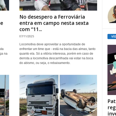
No desespero a Ferroviária
 e
entra em campo nesta sexta
com “11...
07/11/2025
VÍ
Locomotiva deve aproveitar a oportunidade de
sta
enfrentar um time que - está na bacia das almas, tanto
aga na
quanto ela. Só a vitória interessa, porém em caso de
derrota a locomotiva descarrilhada vai estar na boca
do abismo, ou seja, o rebaixamento.
Pat
reg
inv