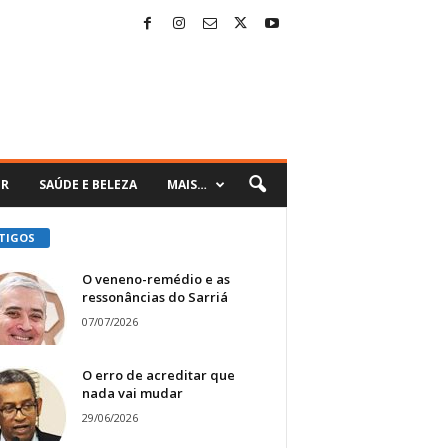
ER
SAÚDE E BELEZA
MAIS…
TIGOS
O veneno-remédio e as
ressonâncias do Sarriá
07/07/2026
O erro de acreditar que
nada vai mudar
29/06/2026