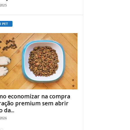
/2025
U PET
o economizar na compra
ração premium sem abrir
 da...
/2026