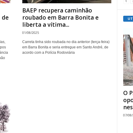
BAEP recupera caminhão
 de
roubado em Barra Bonita e
UT
liberta a vítima...
01/08/2025
das,
Carreta tinha sido roubada no dia anterior (terça-feira)
mpos
em Barra Bonita e seria entregue em Santo André, de
ância
acordo com a Polícia Rodoviária
não
O P
opo
nes
07/08