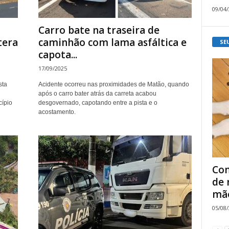
09/04
Carro bate na traseira de
tera
caminhão com lama asfáltica e
SE
capota...
17/09/2025
sta
Acidente ocorreu nas proximidades de Matão, quando
após o carro bater atrás da carreta acabou
cípio
desgovernado, capotando entre a pista e o
acostamento.
Com
de 
mão
05/08