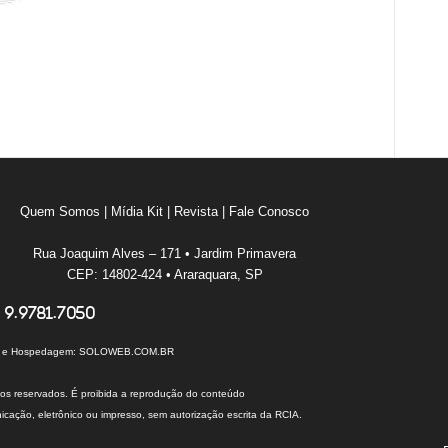
Quem Somos
|
Mídia Kit
|
Revista
|
Fale Conosco
Rua Joaquim Alves – 171 • Jardim Primavera
CEP: 14802-424 • Araraquara, SP
 9.9781.7050
I e Hospedagem:
SOLOWEB.COM.BR
tos reservados. É proibida a reprodução do conteúdo
cação, eletrônico ou impresso, sem autorização escrita da RCIA.