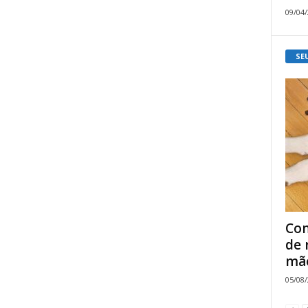
09/04
SE
Com
de 
mão
05/08