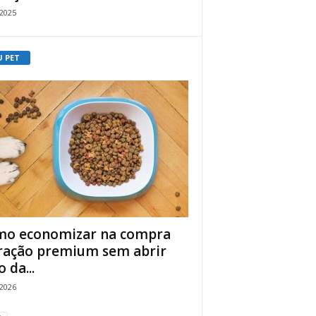
/2025
U PET
o economizar na compra
ração premium sem abrir
 da...
/2026