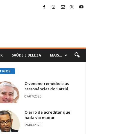
ER
SAÚDE E BELEZA
MAIS…
TIGOS
O veneno-remédio e as
ressonâncias do Sarriá
07/07/2026
O erro de acreditar que
nada vai mudar
29/06/2026