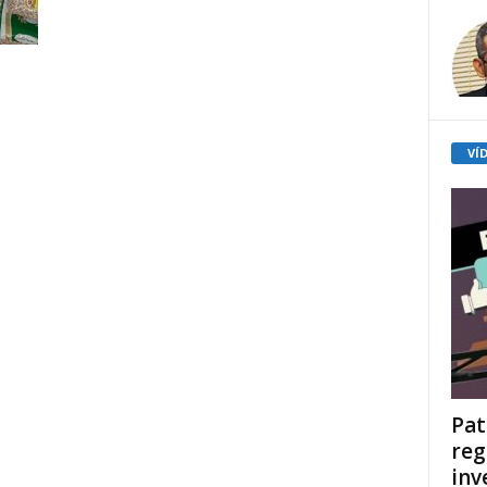
VÍ
Pat
reg
inv