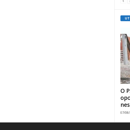
UT
O P
opo
nes
07/08