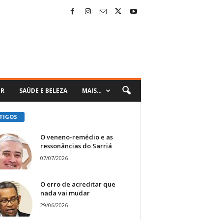
ER
SAÚDE E BELEZA
MAIS…
TIGOS
O veneno-remédio e as
ressonâncias do Sarriá
07/07/2026
O erro de acreditar que
nada vai mudar
29/06/2026