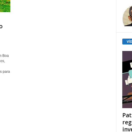
o
VÍ
e
m Boa
os,
is para
Pat
reg
inv