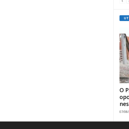
UT
O P
opo
nes
07/08