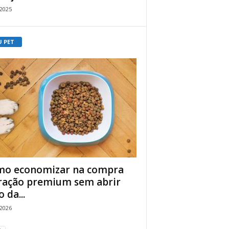
/2025
U PET
o economizar na compra
ração premium sem abrir
 da...
/2026