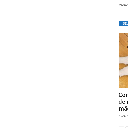
09/04
SE
Com
de 
mão
05/08