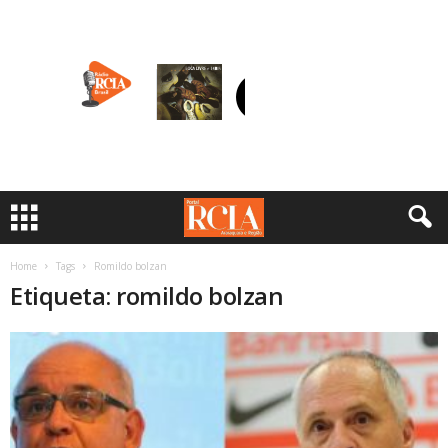
Home
Tags
Romildo bolzan
Etiqueta: romildo bolzan