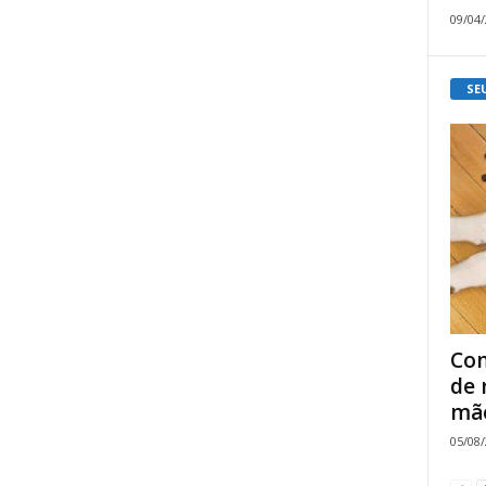
09/04
SE
Com
de 
mão
05/08