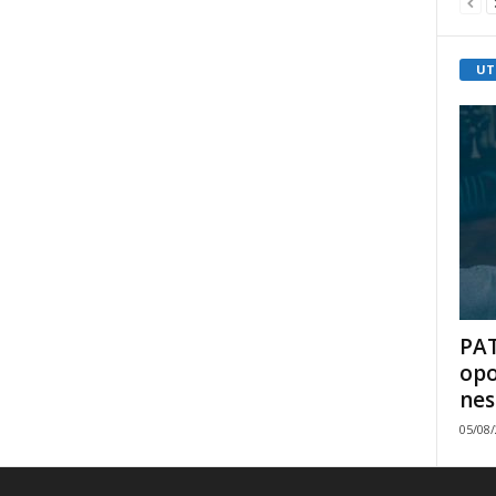
UT
PAT
opo
nes
05/08