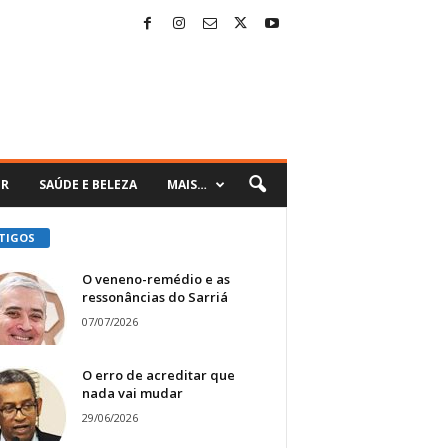
ER
SAÚDE E BELEZA
MAIS…
TIGOS
O veneno-remédio e as
ressonâncias do Sarriá
07/07/2026
O erro de acreditar que
nada vai mudar
29/06/2026