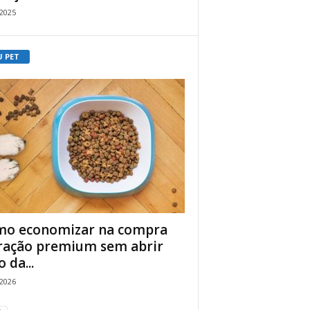
/2025
U PET
o economizar na compra
ração premium sem abrir
 da...
/2026