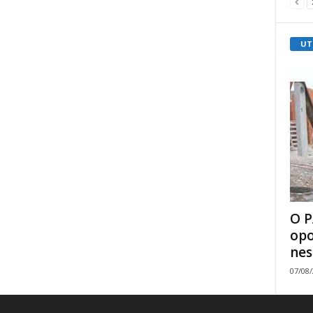
UT
O P
opo
nes
07/08