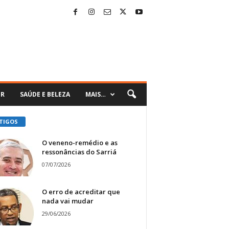
ER
SAÚDE E BELEZA
MAIS…
TIGOS
O veneno-remédio e as
ressonâncias do Sarriá
07/07/2026
O erro de acreditar que
nada vai mudar
29/06/2026