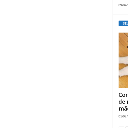
09/04
SE
Com
de 
mão
05/08