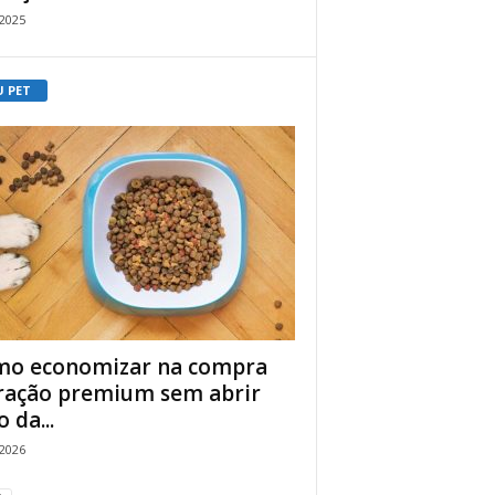
/2025
U PET
o economizar na compra
ração premium sem abrir
 da...
/2026