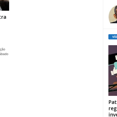
tra
VÍ
ação
sábado
Pat
reg
inv