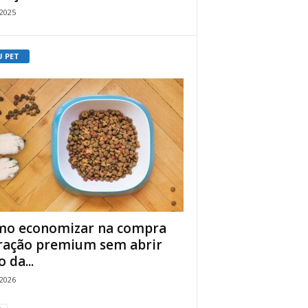
/2025
U PET
o economizar na compra
ração premium sem abrir
 da...
/2026