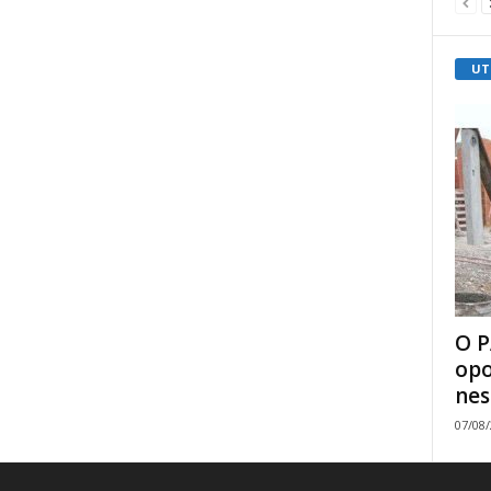
UT
O P
opo
nes
07/08