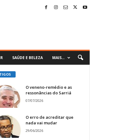
ER
SAÚDE E BELEZA
MAIS…
TIGOS
O veneno-remédio e as
ressonâncias do Sarriá
07/07/2026
O erro de acreditar que
nada vai mudar
29/06/2026