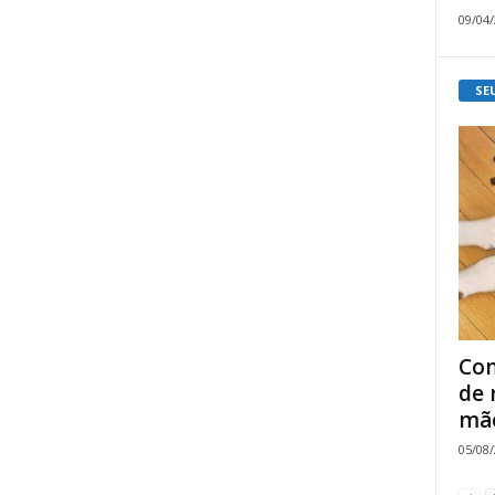
09/04
SE
Com
de 
mão
05/08