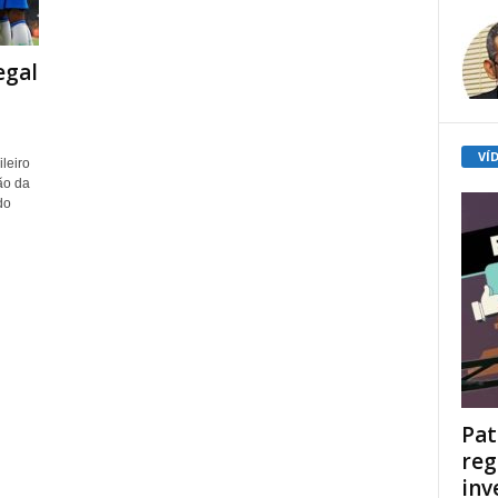
egal
VÍ
leiro
ão da
do
Pat
reg
inv