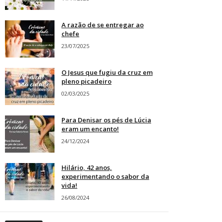
A razão de se entregar ao
chefe
23/07/2025
O Jesus que fugiu da cruz em
pleno picadeiro
02/03/2025
Para Denisar os pés de Lúcia
eram um encanto!
24/12/2024
Hilário, 42 anos,
experimentando o sabor da
vida!
26/08/2024