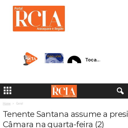
R
C
I
A
A
r
a
r
a
q
u
a
r
a
Home
Geral
Tenente Santana assume a pres
Câmara na quarta-feira (2)