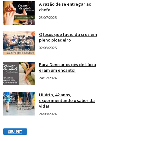
A razão de se entregar ao
chefe
23/07/2025
O Jesus que fugiu da cruz em
pleno picadeiro
02/03/2025
Para Denisar os pés de Lúcia
eram um encanto!
24/12/2024
Hilário, 42 anos,
experimentando o sabor da
vida!
26/08/2024
SEU PET