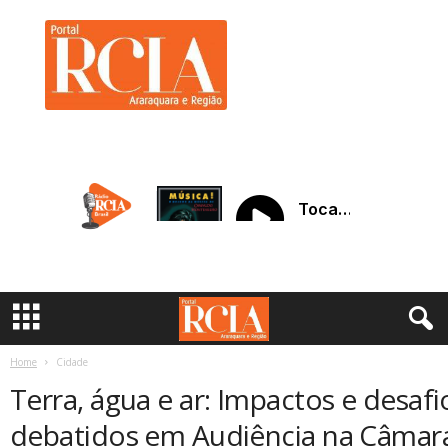
R
C
I
A
A
r
a
r
a
q
u
a
r
a
Home
Cidade
Terra, água e ar: Impactos e desafi
debatidos em Audiência na Câmar