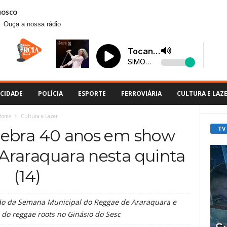
NOSCO
Ouça a nossa rádio
CIDADE
POLÍCIA
ESPORTE
FERROVIÁRIA
CULTURA E LAZ
Home
Cultura e Lazer
TV
elebra 40 anos em show
 Araraquara nesta quinta
(14)
ão da Semana Municipal do Reggae de Araraquara e
 do reggae roots no Ginásio do Sesc