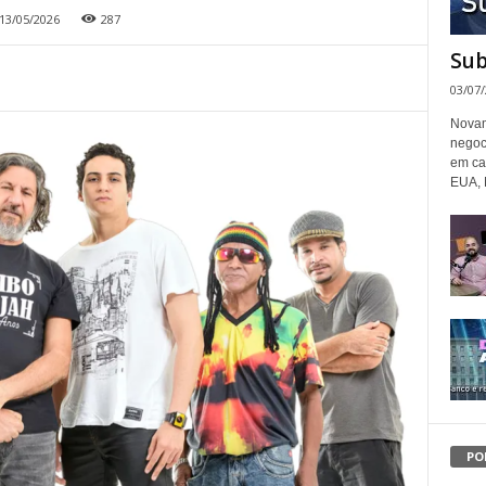
13/05/2026
287
Sub
03/07
Novam
negoc
em ca
EUA, 
PO