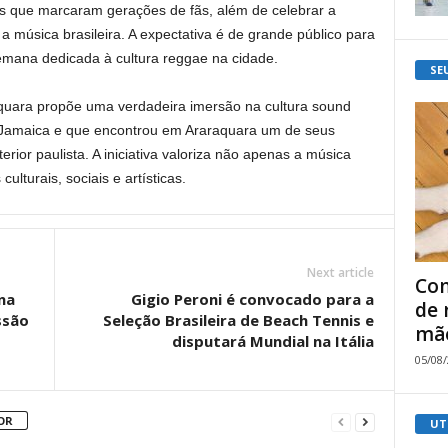
os que marcaram gerações de fãs, além de celebrar a
 a música brasileira. A expectativa é de grande público para
mana dedicada à cultura reggae na cidade.
SE
uara propõe uma verdadeira imersão na cultura sound
 Jamaica e que encontrou em Araraquara um de seus
erior paulista. A iniciativa valoriza não apenas a música
turais, sociais e artísticas.
Next article
Com
na
Gigio Peroni é convocado para a
de 
ssão
Seleção Brasileira de Beach Tennis e
mão
disputará Mundial na Itália
05/08
OR
UT