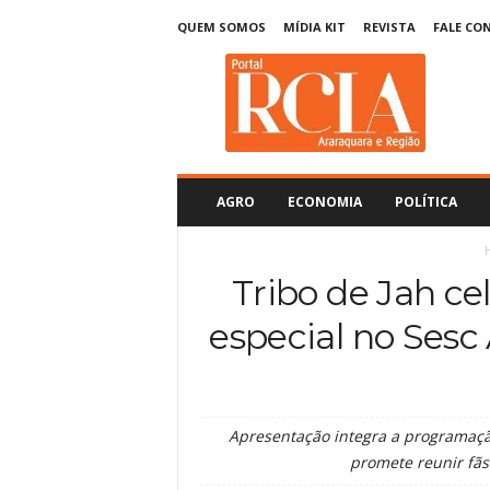
QUEM SOMOS
MÍDIA KIT
REVISTA
FALE CO
R
C
I
A
A
r
a
AGRO
ECONOMIA
POLÍTICA
r
a
q
Tribo de Jah c
u
a
especial no Sesc
r
a
Apresentação integra a programaç
promete reunir fãs