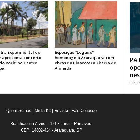
tra Experimental do
Exposição “Legado”
or apresenta concerto
homenageia Araraquara com
PAT
 do Rock” no Teatro
obras da Pinacoteca Ybarra de
opo
pal
Almeida
nes
05/08
Quem Somos
|
Mídia Kit
|
Revista
|
Fale Conosco
Rua Joaquim Alves – 171 • Jardim Primavera
CEP: 14802-424 • Araraquara, SP