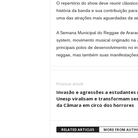
O repertório do show deve reunir clássic
história da banda e sua contribuição para
uma das atrações mais aguardadas da se
A Semana Municipal do Reggae de Araraq
system, movimento musical originado na
principais polos de desenvolvimento no int
reggae, mas também suas manifestações cul
Previous article
Invasão e agressões a estudantes 
Unesp viralisam e transformam se
da Câmara em circo dos horrores
RELATED ARTICLES
MORE FROM AUTH