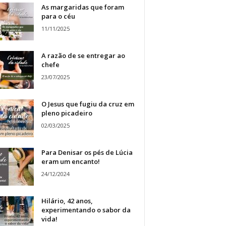
As margaridas que foram
para o céu
11/11/2025
A razão de se entregar ao
chefe
23/07/2025
O Jesus que fugiu da cruz em
pleno picadeiro
02/03/2025
Para Denisar os pés de Lúcia
eram um encanto!
24/12/2024
Hilário, 42 anos,
experimentando o sabor da
vida!