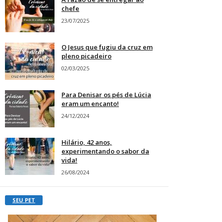
chefe
23/07/2025
O Jesus que fugiu da cruz em
pleno picadeiro
02/03/2025
Para Denisar os pés de Lúcia
eram um encanto!
24/12/2024
Hilário, 42 anos,
experimentando o sabor da
vida!
26/08/2024
SEU PET