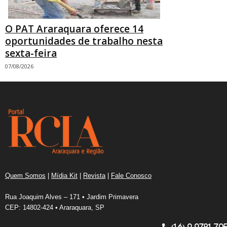
O PAT Araraquara oferece 14
oportunidades de trabalho nesta
sexta-feira
07/08/2026
Quem Somos
|
Mídia Kit
|
Revista
|
Fale Conosco
Rua Joaquim Alves – 171 • Jardim Primavera
CEP: 14802-424 • Araraquara, SP
(16) 9.9781.70