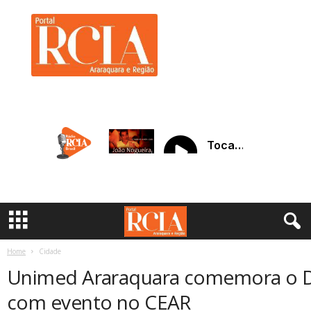
R
C
I
A
A
r
a
r
a
q
u
a
r
a
Home
Cidade
Unimed Araraquara comemora o Di
com evento no CEAR