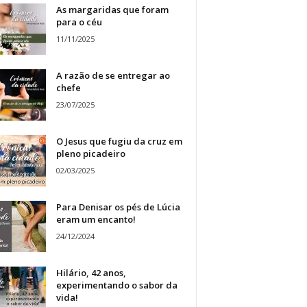
As margaridas que foram
para o céu
11/11/2025
A razão de se entregar ao
chefe
23/07/2025
O Jesus que fugiu da cruz em
pleno picadeiro
02/03/2025
Para Denisar os pés de Lúcia
eram um encanto!
24/12/2024
Hilário, 42 anos,
experimentando o sabor da
vida!