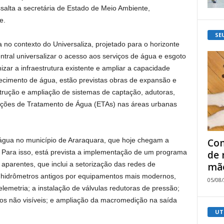
ssalta a secretária de Estado de Meio Ambiente,
e.
SE
 no contexto do Universaliza, projetado para o horizonte
ntral universalizar o acesso aos serviços de água e esgoto
zar a infraestrutura existente e ampliar a capacidade
tecimento de água, estão previstas obras de expansão e
nstrução e ampliação de sistemas de captação, adutoras,
stações de Tratamento de Água (ETAs) nas áreas urbanas
água no município de Araraquara, que hoje chegam a
Com
Para isso, está prevista a implementação de um programa
de 
aparentes, que inclui a setorização das redes de
mão
 de hidrômetros antigos por equipamentos mais modernos,
05/08
lemetria; a instalação de válvulas redutoras de pressão;
s não visíveis; e ampliação da macromedição na saída
UT