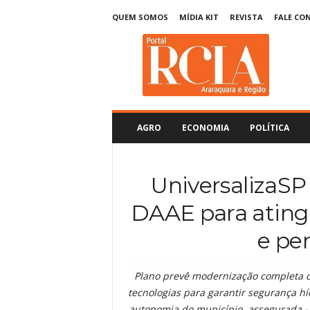
QUEM SOMOS
MÍDIA KIT
REVISTA
FALE CO
R
C
I
A
A
r
a
AGRO
ECONOMIA
POLÍTICA
r
a
q
UniversalizaSP v
u
a
DAAE para ating
r
a
e pe
Plano prevê modernização completa d
tecnologias para garantir segurança hí
autonomia do município, assegurada -