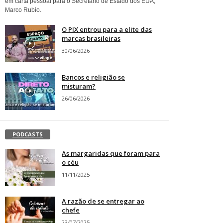
em carta pessoal para o Secretário de Estado dos EUA,
Marco Rubio.
O PIX entrou para a elite das
marcas brasileiras
30/06/2026
Bancos e religião se
misturam?
26/06/2026
PODCASTS
As margaridas que foram para
o céu
11/11/2025
A razão de se entregar ao
chefe
23/07/2025