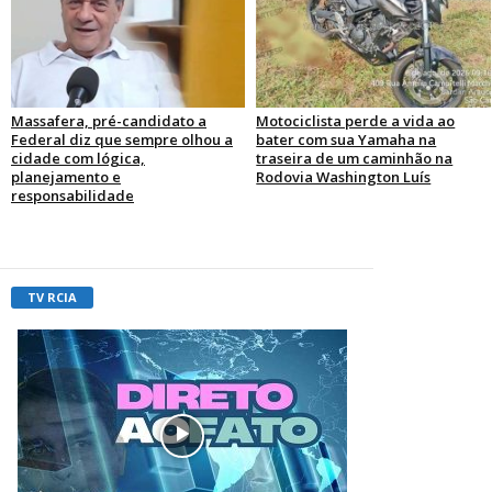
Massafera, pré-candidato a
Motociclista perde a vida ao
Federal diz que sempre olhou a
bater com sua Yamaha na
cidade com lógica,
traseira de um caminhão na
planejamento e
Rodovia Washington Luís
responsabilidade
TV RCIA