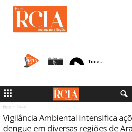
R
C
I
A
A
r
a
r
a
q
u
a
r
a
Home
Cidade
Vigilância Ambiental intensifica a
dengue em diversas regiões de Ar