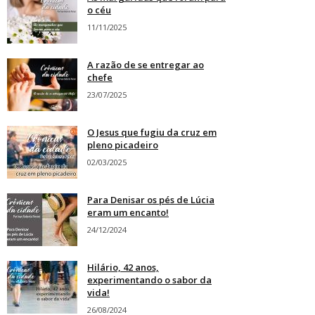
o céu
11/11/2025
A razão de se entregar ao
chefe
23/07/2025
O Jesus que fugiu da cruz em
pleno picadeiro
02/03/2025
Para Denisar os pés de Lúcia
eram um encanto!
24/12/2024
Hilário, 42 anos,
experimentando o sabor da
vida!
26/08/2024