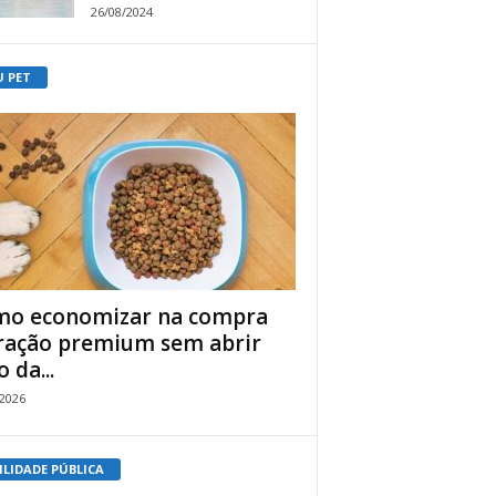
26/08/2024
U PET
o economizar na compra
ração premium sem abrir
 da...
/2026
ILIDADE PÚBLICA