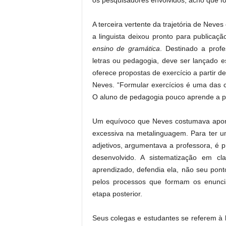
os pesquisadores envolvidos, acho que fo
A terceira vertente da trajetória de Neve
a linguista deixou pronto para publica
ensino de gramática
. Destinado a prof
letras ou pedagogia, deve ser lançado e
oferece propostas de exercício a partir d
Neves. “Formular exercícios é uma das c
O aluno de pedagogia pouco aprende a p
Um equívoco que Neves costumava aponta
excessiva na metalinguagem. Para ter u
adjetivos, argumentava a professora, é p
desenvolvido. A sistematização em c
aprendizado, defendia ela, não seu pon
pelos processos que formam os enuncia
etapa posterior.
Seus colegas e estudantes se referem à 