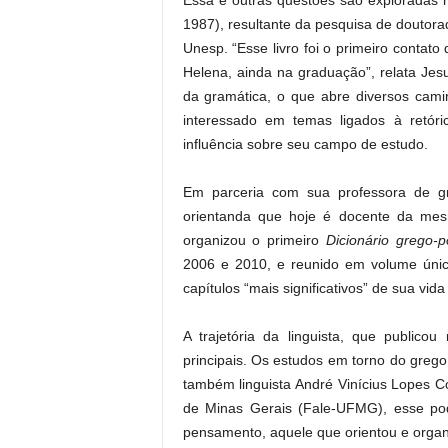
Essa e outras questões são exploradas n
1987), resultante da pesquisa de doutora
Unesp. “Esse livro foi o primeiro contat
Helena, ainda na graduação”, relata Jes
da gramática, o que abre diversos cami
interessado em temas ligados à retóri
influência sobre seu campo de estudo.
Em parceria com sua professora de g
orientanda que hoje é docente da mesm
organizou o primeiro
Dicionário grego-p
2006 e 2010, e reunido em volume únic
capítulos “mais significativos” de sua vida 
A trajetória da linguista, que publico
principais. Os estudos em torno do grego
também linguista André Vinícius Lopes C
de Minas Gerais (Fale-UFMG), esse po
pensamento, aquele que orientou e organ