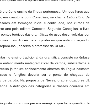
i ela quem mais o aproveitou em seus trabalhos”, diz.
s é o próprio ensino da língua portuguesa. Um dos livros que
ção, em coautoria com Coneglian, se chama
Laboratório de
essores em formação inicial e continuada, nos cursos de
ste ano pela editora Contexto. Segundo Coneglian, o livro
e pontos teóricos das gramáticas de usos desenvolvidas por
oisas mais difíceis para o professor que está começando.
repará-los”, observa o professor da UFMG.
r no ensino tradicional da gramática consiste na ênfase
m entendimento metagramatical de verbos, substantivos e
reciso já ter um conhecimento abstrato da língua bastante
lasses e funções deveria ser o ponto de chegada do
to de partida. Na proposta de Neves, o aprendizado se dá
dos. A definição das categorias e classes ocorreria em
linguista como uma pessoa enérgica, que fazia questão de