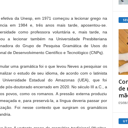
a efetiva da Unesp, em 1971 começou a lecionar grego na
SE
cência em 1984 e, três anos mais tarde, aposentou-se.
ersidade como professora voluntária e, mais tarde, na
ou a lecionar também na Universidade Presbiteriana
enadora do Grupo de Pesquisa Gramática de Usos do
nal de Desenvolvimento Científico e Tecnológico (CNPq).
rmular uma gramática foi o que levou Neves a pesquisar os
malizar o estudo de seu idioma, de acordo com o latinista
 Universidade Estadual do Amazonas (UEA), que foi
Com
de pós-doutorado encerrado em 2020. No século III a.C., a
de 
outros povos, como os romanos. A pressão externa produziu
mão
meaçada e, para preservá-la, a língua deveria passar por
05/08
ização. Foi nesse contexto que surgiram os gramáticos
andria.
UT