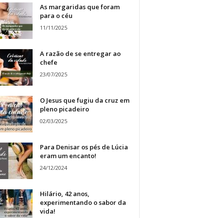
As margaridas que foram
para o céu
11/11/2025
A razão de se entregar ao
chefe
23/07/2025
O Jesus que fugiu da cruz em
pleno picadeiro
02/03/2025
Para Denisar os pés de Lúcia
eram um encanto!
24/12/2024
Hilário, 42 anos,
experimentando o sabor da
vida!