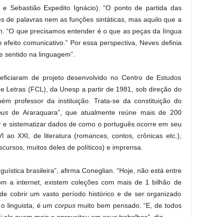
 e Sebastião Expedito Ignácio). “O ponto de partida das
s de palavras nem as funções sintáticas, mas aquilo que a
an. “O que precisamos entender é o que as peças da língua
 efeito comunicativo.” Por essa perspectiva, Neves definia
e sentido na linguagem”.
eficiaram de projeto desenvolvido no Centro de Estudos
e Letras (FCL), da Unesp a partir de 1981, sob direção do
bém professor da instituição. Trata-se da constituição do
pus
de Araraquara”, que atualmente reúne mais de 200
r e sistematizar dados de como o português ocorre em seu
I ao XXI, de literatura (romances, contos, crônicas etc.),
scursos, muitos deles de políticos) e imprensa.
guística brasileira”, afirma Coneglian. “Hoje, não está entre
m a internet, existem coleções com mais de 1 bilhão de
de cobrir um vasto período histórico e de ser organizado
 o linguista, é um
corpus
muito bem pensado. “E, de todos