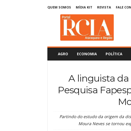
QUEM SOMOS
MÍDIA KIT
REVISTA
FALE CO
R
C
I
A
A
r
a
AGRO
ECONOMIA
POLÍTICA
r
a
q
A linguista da
u
a
Pesquisa Fapesp
r
a
Mo
Partindo do estudo da origem da dis
Moura Neves se tornou exp