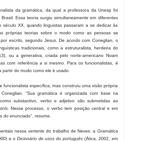
onalista da gramática, da qual a professora da Unesp foi
Brasil. Essa teoria surgiu simultaneamente em diferentes
século XX, quando linguistas passaram a se dedicar às
uas próprias teorias sobre o modo como as pessoas se
por escrito, segundo Jesus. De acordo com Coneglian, o
nguísticas tradicionais, como a estruturalista, herdeira do
3), ou a generativa, criada pelo norte-americano Noam
s com referência a si mesmo. Para os funcionalistas, é
 a partir do modo como ele é usado.
e funcionalista específica, mas construiu uma visão própria
rva Coneglian. “Sua gramática é organizada com base na
 como substantivo, verbo e adjetivo são submetidas ao
trói. Nesse processo, o verbo tem posição central e em
tes do enunciado”, resume.
ntais nessa vertente do trabalho de Neves: a
Gramática
000) e o
Dicionário de usos do português
(Ática, 2002, em