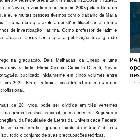
o livro
A vertente grega da gramática tradicional
(Hucitec,
do de Neves, revisado e reeditado em 2005 pela editora da
o que eu e muitas pessoas tivemos com o trabalho de Maria
us. “É uma obra que explora questões filosóficas em torno
nhos de investigação”, afirma. Como professor de latim e
ca clássica, Jesus conta que a publicação teve grande
PAT
rego na graduação, Daisi Malhadas, da Unesp, e uma
opo
a universidade, Maria Celeste Consolin Dezotti, Neves
nes
ortuguês
, publicado inicialmente em cinco volumes entre
o em 2022. Ela se referia a esse trabalho como um dos
05/08
profissional.
u mais de 20 livros, pode ser dividida em três vertentes
 e da gramática clássica constituem a primeira. Segundo o
oneglian, da Faculdade de Letras da Universidade Federal
de ser considerado o grande “ponto de entrada” de seu
izou todo o conjunto de suas preocupações teóricas.