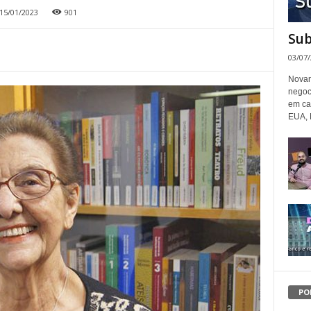
15/01/2023
901
Sub
03/07
Novam
negoc
em ca
EUA, 
PO