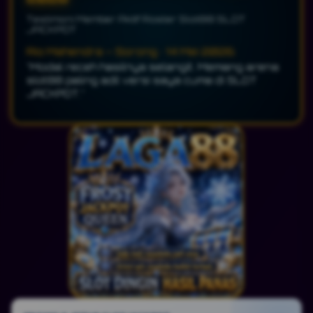
Testimoni Member Aktif Roster Slot88 SLOT
JACKPOT
Findri Anggoro – Tarakan · 18 Jun 2026
"Cuma SLOT JACKPOT yang berani bayar
penuh berapa pun kemenangan saya di roster
slot777, tanpa alasan aneh — kredibel, tidak
perlu ragu."