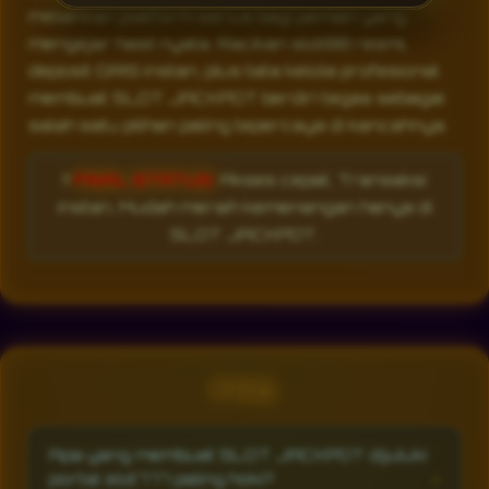
melainkan platform serius bagi pemain yang
mengejar hasil nyata. Racikan slot88 resmi,
deposit QRIS instan, plus tata kelola profesional
membuat SLOT JACKPOT berdiri tegas sebagai
salah satu pilihan paling tepercaya di kancahnya.
‼️
FINAL STATUS:
Akses cepat, Transaksi
instan, Mudah meraih kemenangan hanya di
SLOT JACKPOT.
FAQ
Apa yang membuat SLOT JACKPOT dijuluki
portal slot777 paling hoki?