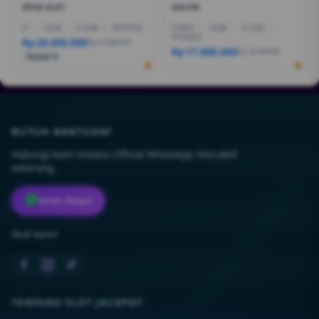
SITUS SLOT
GACOR
I7
|
16GB
|
512GB
|
RTX5050
CORE5
|
16GB
|
512GB
|
RTX4050
Rp 28.600.080
Rp 27.999.000
Rp 17.888.000
Rp 18.499.000
Terjual 6
BUTUH BANTUAN?
Hubungi kami melalui Official WhatsApp interaktif
sekarang.
Kirim Pesan
Ikuti kami:
TENTANG SLOT JACKPOT