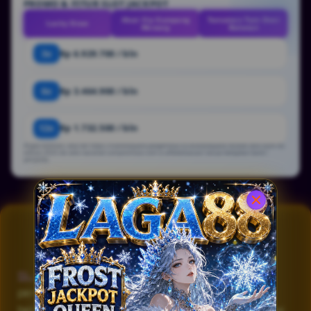
PROMO & FITUR SLOT JACKPOT
Akun Vip Gampang
Turnamen Turn Over
Lucky Draw
Menang
Bulanan
3x
Rp 6.929.700 / bln
6x
Rp 3.464.900 / bln
12x
Rp 1.732.500 / bln
Angka estimasi. Bisa ber https://rciararaquara.pakgembus.co.id/araraquara-recebe-selo-ouro-na-
edicao-2025-do-selo-nacional-compromisso-com-a-alfabetizacao/ sesuai kebijakan bank /
penyedia.
SLOT JACKPOT
SLOT JACKPOT
Update sbobet slot777
pembayaran QRIS DANA GoPay OVO instan
bebas potongan. SLOT JACKPOT tampil sebagai