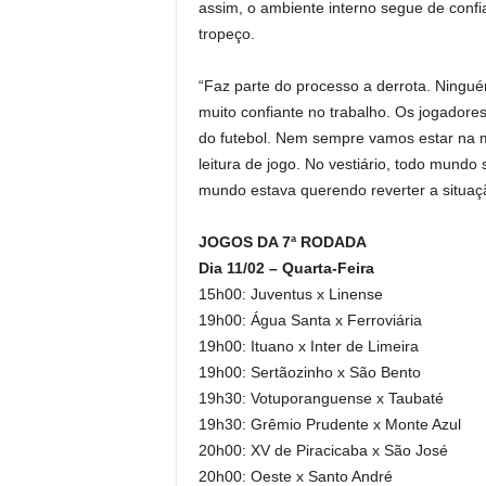
assim, o ambiente interno segue de conf
tropeço.
“Faz parte do processo a derrota. Ningu
muito confiante no trabalho. Os jogador
do futebol. Nem sempre vamos estar na m
leitura de jogo. No vestiário, todo mundo
mundo estava querendo reverter a situaç
JOGOS DA 7ª RODADA
Dia 11/02 – Quarta-Feira
15h00: Juventus x Linense
19h00: Água Santa x Ferroviária
19h00: Ituano x Inter de Limeira
19h00: Sertãozinho x São Bento
19h30: Votuporanguense x Taubaté
19h30: Grêmio Prudente x Monte Azul
20h00: XV de Piracicaba x São José
20h00: Oeste x Santo André