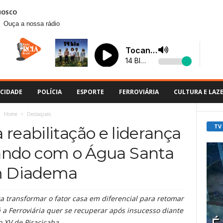
NOSCO
Ouça a nossa rádio
CIDADE
POLÍCIA
ESPORTE
FERROVIÁRIA
CULTURA E LAZ
Home
Destaques
TV
 reabilitação e liderança
gando com o Água Santa
 Diadema
 transformar o fator casa em diferencial para retomar
á a Ferroviária quer se recuperar após insucesso diante
o XV de Piracicaba.