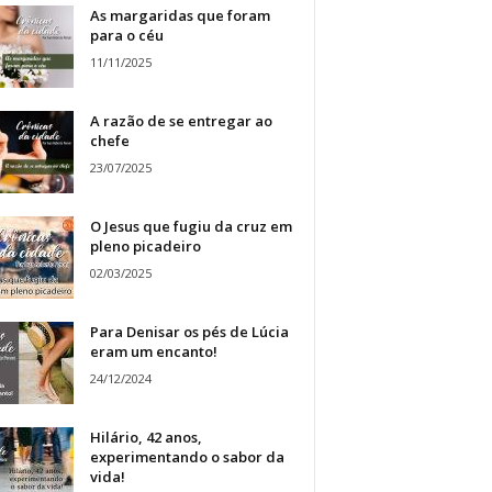
As margaridas que foram
para o céu
11/11/2025
A razão de se entregar ao
chefe
23/07/2025
O Jesus que fugiu da cruz em
pleno picadeiro
02/03/2025
Para Denisar os pés de Lúcia
eram um encanto!
24/12/2024
Hilário, 42 anos,
experimentando o sabor da
vida!