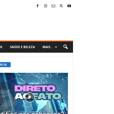
ER
SAÚDE E BELEZA
MAIS…
 RCIA