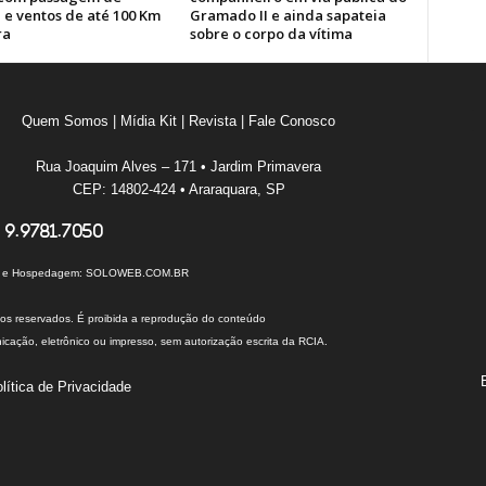
 e ventos de até 100 Km
Gramado II e ainda sapateia
ra
sobre o corpo da vítima
Quem Somos
|
Mídia Kit
|
Revista
|
Fale Conosco
Rua Joaquim Alves – 171 • Jardim Primavera
CEP: 14802-424 • Araraquara, SP
 9.9781.7050
I e Hospedagem:
SOLOWEB.COM.BR
tos reservados. É proibida a reprodução do conteúdo
cação, eletrônico ou impresso, sem autorização escrita da RCIA.
lítica de Privacidade