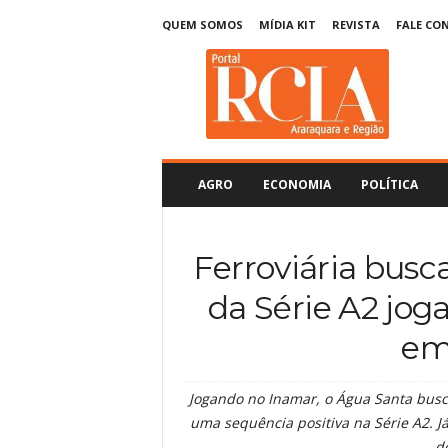
QUEM SOMOS
MÍDIA KIT
REVISTA
FALE CO
R
C
I
A
A
r
a
AGRO
ECONOMIA
POLÍTICA
r
a
q
Ferroviária busca
u
a
da Série A2 jo
r
a
em
Jogando no Inamar, o Água Santa busca
uma sequência positiva na Série A2. J
d