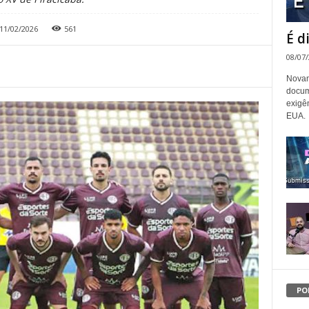
11/02/2026
561
É d
08/07
Novam
docum
exigê
EUA.
PO