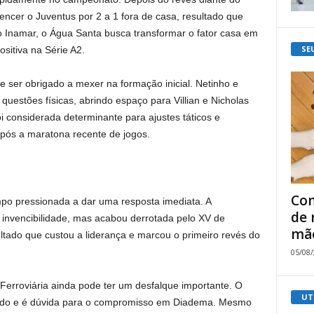
encer o Juventus por 2 a 1 fora de casa, resultado que
o Inamar, o Água Santa busca transformar o fator casa em
SE
sitiva na Série A2.
e ser obrigado a mexer na formação inicial. Netinho e
questões físicas, abrindo espaço para Villian e Nicholas
i considerada determinante para ajustes táticos e
após a maratona recente de jogos.
Com
mpo pressionada a dar uma resposta imediata. A
de 
invencibilidade, mas acabou derrotada pelo XV de
mão
ultado que custou a liderança e marcou o primeiro revés do
05/08
Ferroviária ainda pode ter um desfalque importante. O
UT
onado e é dúvida para o compromisso em Diadema. Mesmo