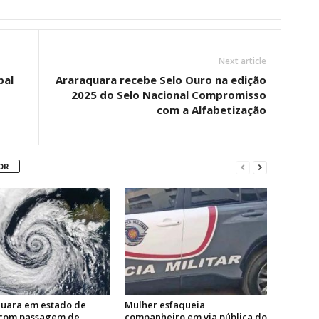
Next article
pal
Araraquara recebe Selo Ouro na edição
2025 do Selo Nacional Compromisso
com a Alfabetização
OR
uara em estado de
Mulher esfaqueia
 com passagem de
companheiro em via pública do