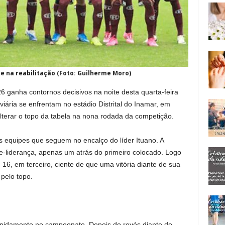
te na reabilitação (Foto: Guilherme Moro)
26 ganha contornos decisivos na noite desta quarta-feira
viária se enfrentam no estádio Distrital do Inamar, em
lterar o topo da tabela na nona rodada da competição.
as equipes que seguem no encalço do líder Ituano. A
e-liderança, apenas um atrás do primeiro colocado. Logo
6, em terceiro, ciente de que uma vitória diante de sua
 pelo topo.
pidamente no campeonato. Depois do revés diante do