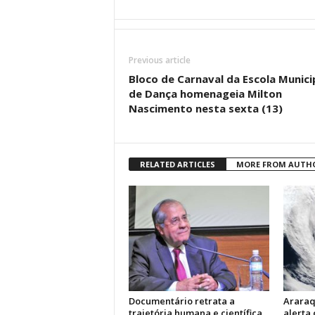
Previous article
Bloco de Carnaval da Escola Munici
de Dança homenageia Milton
Nascimento nesta sexta (13)
RELATED ARTICLES
MORE FROM AUTH
Documentário retrata a
Araraq
trajetória humana e científica
alerta