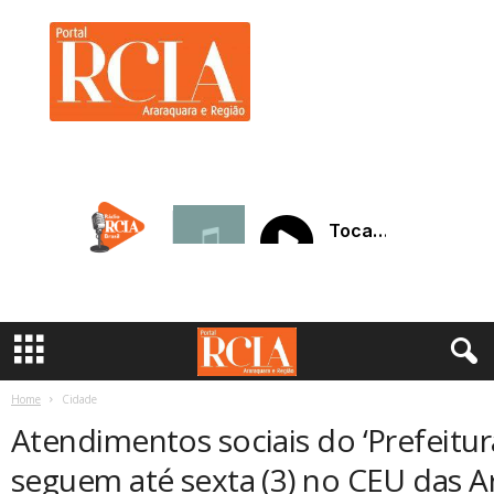
R
C
I
A
A
r
a
r
a
q
u
a
r
a
Home
Cidade
Atendimentos sociais do ‘Prefeitur
seguem até sexta (3) no CEU das A