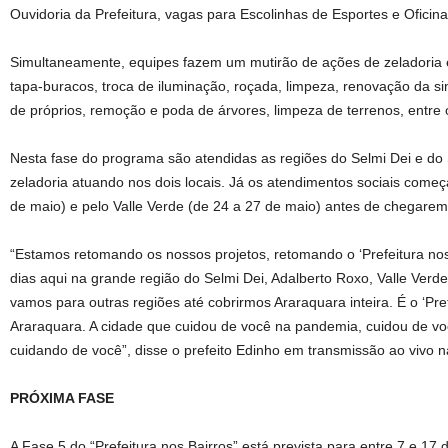
Ouvidoria da Prefeitura, vagas para Escolinhas de Esportes e Oficinas
Simultaneamente, equipes fazem um mutirão de ações de zeladori
tapa-buracos, troca de iluminação, roçada, limpeza, renovação da si
de próprios, remoção e poda de árvores, limpeza de terrenos, entre 
Nesta fase do programa são atendidas as regiões do Selmi Dei e do
zeladoria atuando nos dois locais. Já os atendimentos sociais come
de maio) e pelo Valle Verde (de 24 a 27 de maio) antes de chegarem
“Estamos retomando os nossos projetos, retomando o ‘Prefeitura nos
dias aqui na grande região do Selmi Dei, Adalberto Roxo, Valle Verde
vamos para outras regiões até cobrirmos Araraquara inteira. É o ‘Pre
Araraquara. A cidade que cuidou de você na pandemia, cuidou de vo
cuidando de você”, disse o prefeito Edinho em transmissão ao vivo n
PRÓXIMA FASE
A Fase 5 do “Prefeitura nos Bairros” está prevista para entre 7 e 17 