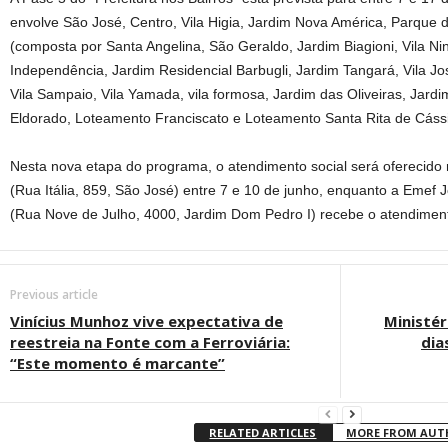
envolve São José, Centro, Vila Higia, Jardim Nova América, Parque 
(composta por Santa Angelina, São Geraldo, Jardim Biagioni, Vila Ni
Independência, Jardim Residencial Barbugli, Jardim Tangará, Vila J
Vila Sampaio, Vila Yamada, vila formosa, Jardim das Oliveiras, Jar
Eldorado, Loteamento Franciscato e Loteamento Santa Rita de Cássi
Nesta nova etapa do programa, o atendimento social será oferecido
(Rua Itália, 859, São José) entre 7 e 10 de junho, enquanto a Eme
(Rua Nove de Julho, 4000, Jardim Dom Pedro I) recebe o atendiment
Previous article
Vinícius Munhoz vive expectativa de
Ministér
reestreia na Fonte com a Ferroviária:
dia
“Este momento é marcante”
RELATED ARTICLES
MORE FROM AU