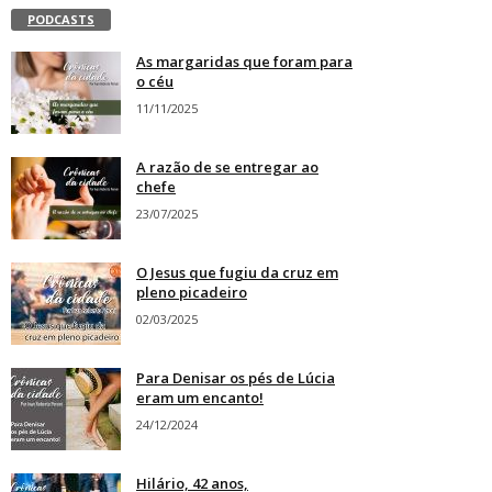
PODCASTS
As margaridas que foram para
o céu
11/11/2025
A razão de se entregar ao
chefe
23/07/2025
O Jesus que fugiu da cruz em
pleno picadeiro
02/03/2025
Para Denisar os pés de Lúcia
eram um encanto!
24/12/2024
Hilário, 42 anos,