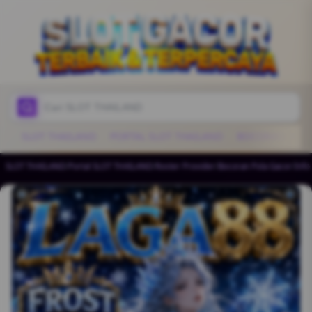
SLOT THAILAND
PORTAL SLOT THAILAND
BOCORAN POLA
SLOT THAILAND
/
Portal SLOT THAILAND
/
Roster Provider
/
Bocoran Pola Gacor
/
Info