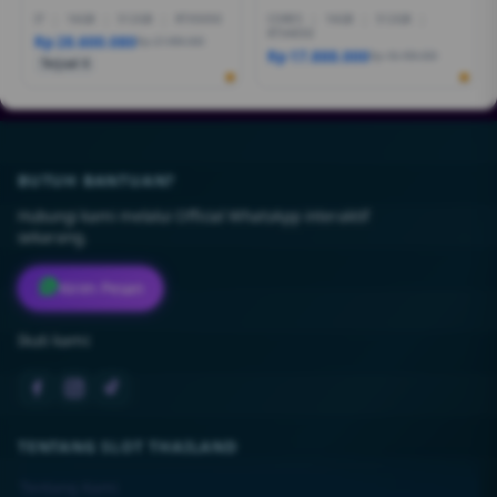
I7
|
16GB
|
512GB
|
RTX5050
CORE5
|
16GB
|
512GB
|
RTX4050
Rp 28.600.080
Rp 27.999.000
Rp 17.888.000
Rp 18.499.000
Terjual 6
BUTUH BANTUAN?
Hubungi kami melalui Official WhatsApp interaktif
sekarang.
Kirim Pesan
Ikuti kami:
TENTANG SLOT THAILAND
Tentang Kami