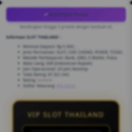
Bandingkan Produk
Bandingkan hingga 5 produk dengan bantuan AI
Informasi SLOT THAILAND :
Minimal Deposit: Rp.5.000,-
Jenis Permainan: SLOT, LIVE CASINO, POKER, TOGEL
Metode Pembayaran: Bank, QRIS, E-Wallet, Pulsa
Mata Uang: IDR (Indonesian Rupiah)
Jam Operasional: 24 Jam Nonstop
Total Rating: 87.921.042
Rating: ⭐⭐⭐⭐⭐
Daftar Sekarang:
Klik Disini
VIP SLOT THAILAND