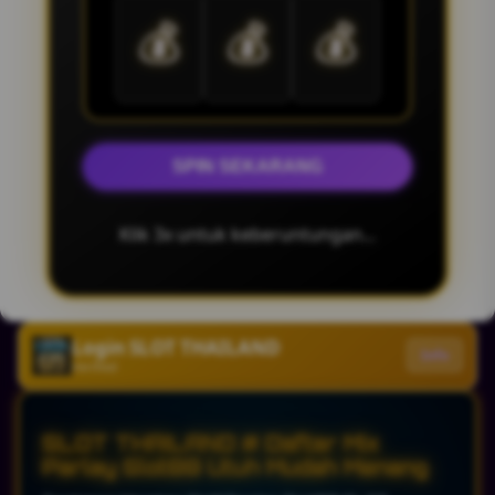
💰
💰
💰
SPIN SEKARANG
Klik 3x untuk keberuntungan...
Login SLOT THAILAND
Info
Verified
SLOT THAILAND # Daftar Mix
Parlay Slot88 Utuh Mudah Menang