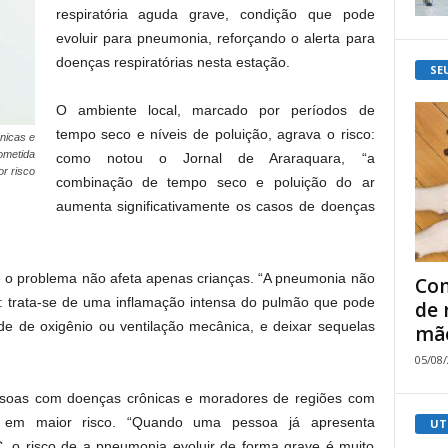
respiratória aguda grave, condição que pode
evoluir para pneumonia, reforçando o alerta para
doenças respiratórias nesta estação.
SE
O ambiente local, marcado por períodos de
tempo seco e níveis de poluição, agrava o risco:
nicas e
ometida
como notou o Jornal de Araraquara, “a
r risco
combinação de tempo seco e poluição do ar
aumenta significativamente os casos de doenças
e o problema não afeta apenas crianças. “A pneumonia não
Com
’: trata-se de uma inflamação intensa do pulmão que pode
de 
dade de oxigênio ou ventilação mecânica, e deixar sequelas
mão
05/08
essoas com doenças crônicas e moradores de regiões com
 em maior risco. “Quando uma pessoa já apresenta
UT
C, o risco de a pneumonia evoluir de forma grave é muito