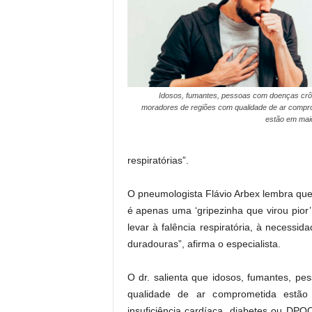
Idosos, fumantes, pessoas com doenças crô
moradores de regiões com qualidade de ar compr
estão em maio
respiratórias”.
O pneumologista Flávio Arbex lembra qu
é apenas uma ‘gripezinha que virou pior
levar à falência respiratória, à necessi
duradouras”, afirma o especialista.
O dr. salienta que idosos, fumantes, p
qualidade de ar comprometida estão
insuficiência cardíaca, diabetes ou DPO