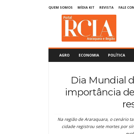
QUEM SOMOS
MÍDIA KIT
REVISTA
FALE CO
R
C
I
A
A
r
a
AGRO
ECONOMIA
POLÍTICA
r
a
q
Dia Mundial 
u
a
importância de
r
a
re
Na região de Araraquara, o cenário 
cidade registrou sete mortes por s
evo