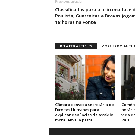
Previous article
Classificadas para a próxima fase 
Paulista, Guerreiras e Bravas joga
18 horas na Fonte
RELATED ARTICLES
MORE FROM AUTH
Câmara convoca secretária de
Comérc
Direitos Humanos para
horário
explicar denúncias de assédio
vida d
moral em sua pasta
Pais