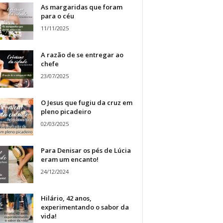
As margaridas que foram
para o céu
11/11/2025
A razão de se entregar ao
chefe
23/07/2025
O Jesus que fugiu da cruz em
pleno picadeiro
02/03/2025
Para Denisar os pés de Lúcia
eram um encanto!
24/12/2024
Hilário, 42 anos,
experimentando o sabor da
vida!