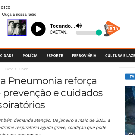
NOSCO
Ouça a nossa rádio
CIDADE
POLÍCIA
ESPORTE
FERROVIÁRIA
CULTURA E LAZ
Home
Cidade
TV
da Pneumonia reforça
 prevenção e cuidados
spiratórios
também demanda atenção. De janeiro a maio de 2025, a
índrome respiratória aguda grave, condição que pode
luir para pneumonia.