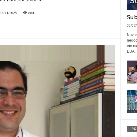
13/11/2025
884
Sub
03/07
Novam
negoc
em ca
EUA, 
PO