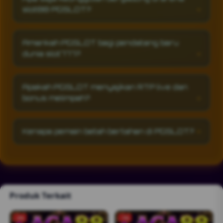
SSL/TLS berlapis dan server global yang
slot88 PGSLOT?
menjaga setiap putaran berjalan adil tanpa
rekayasa. Perpaduan akses ringan,
Sebagai arena slot88 tepercaya, PGSLOT
antarmuka elegan, serta gameplay realistis
menghadirkan auto-spin gesit, bonus harian
menjadikan PGSLOT pilihan utama pemain
Amankah PGSLOT bagi pendatang baru
tanpa syarat berbelit, plus dukungan live chat
yang mengejar hasil nyata dan pengalaman
dunia slot777?
siaga 24 jam. Proses depo & withdraw
spin kelas profesional.
berlangsung dalam hitungan menit, membuat
Sangat aman. PGSLOT membuka pintu bagi
PGSLOT bukan sekadar tempat spin —
semua kalangan, dan tampilan yang lebih
melainkan platform hiburan digital dengan
Apakah PGSLOT menyajikan RTP live dan
elegan sekaligus dinamis menambah
rekam jejak teruji serta perlindungan berlapis
bonus melimpah?
kenyamanan serta rasa adil selama bermain
kelas atas.
di roster slot777 pilihan.
PGSLOT menyajikan RTP live yang akurat dan
bonus melimpah — mulai dari bonus new
Kenapa pemain betah bertahan di PGSLOT?
member, bonus harian, mingguan, hingga
cashback kekalahan buat member slot88
Sebab PGSLOT sudah terbukti sebagai portal
setia.
toto & slot777 resmi yang berani membayar
berapa pun kemenangan Anda tanpa
potongan aneh.
Produk Terkait
-2%
-1%