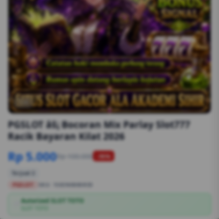
1/6
PGSLOT âš¡ Bocoran Mix Parlay Slot777
Racik Bayaran Kilat 2026
Rp 5.000
Rp 100.000
-95%
Terjual 2
PGSLOT
SKU:
1S83N0880RID
Autorized SLOT TOTO
💳
SLOT TOTO