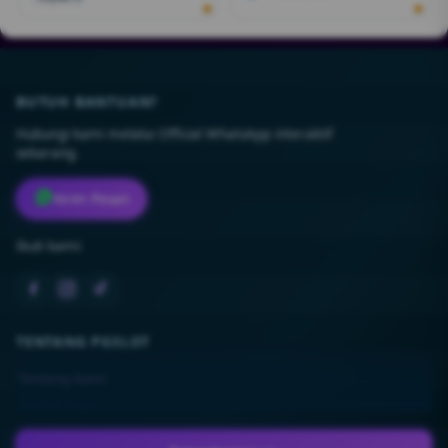
BUTUH BANTUAN?
Hubungi kami melalui Official WhatsApp interaktif
sekarang.
Kirim Pesan
Ikuti kami:
TENTANG PGSLOT
Tentang Kami
Kontak Kami
Lokasi Toko