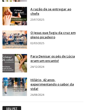
A razão de se entregar ao
chefe
23/07/2025
O Jesus que fugiu da cruz em
pleno picadeiro
02/03/2025
Para Denisar os pés de Lúcia
eram um encanto!
24/12/2024
Hilário, 42 anos,
experimentando o sabor da
vida!
26/08/2024
SEU PET