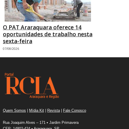
O PAT Araraquara oferece 14
oportunidades de trabalho nesta
sexta-feira
07/08/2026
Quem Somos
|
Mídia Kit
|
Revista
|
Fale Conosco
Rua Joaquim Alves – 171 • Jardim Primavera
CEP: 14802-424 • Araraquara, SP