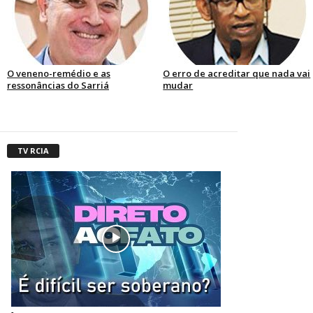
O veneno-remédio e as
O erro de acreditar que nada vai
ressonâncias do Sarriá
mudar
TV RCIA