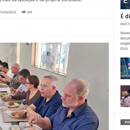
05/06/2026
399
É d
08/07
Novam
docum
exigê
EUA.
PO