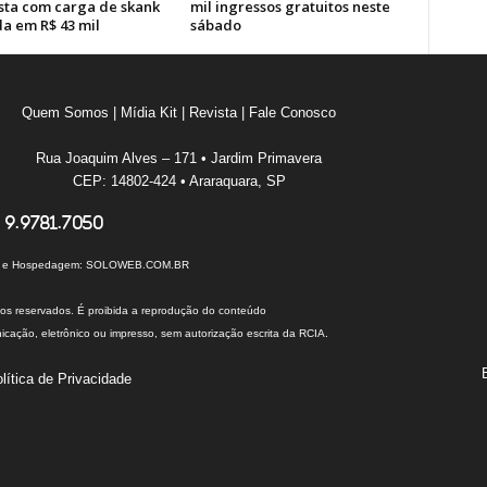
sta com carga de skank
mil ingressos gratuitos neste
da em R$ 43 mil
sábado
Quem Somos
|
Mídia Kit
|
Revista
|
Fale Conosco
Rua Joaquim Alves – 171 • Jardim Primavera
CEP: 14802-424 • Araraquara, SP
 9.9781.7050
I e Hospedagem:
SOLOWEB.COM.BR
tos reservados. É proibida a reprodução do conteúdo
cação, eletrônico ou impresso, sem autorização escrita da RCIA.
lítica de Privacidade