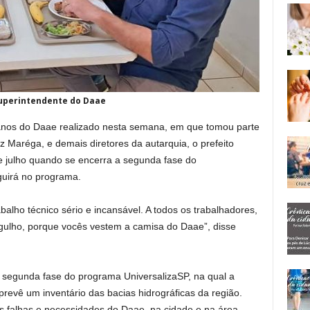
uperintendente do Daae
anos do Daae realizado nesta semana, em que tomou parte
 Maréga, e demais diretores da autarquia, o prefeito
e julho quando se encerra a segunda fase do
guirá no programa.
balho técnico sério e incansável. A todos os trabalhadores,
rgulho, porque vocês vestem a camisa do Daae”, disse
 segunda fase do programa UniversalizaSP, na qual a
 prevê um inventário das bacias hidrográficas da região.
is falhas e necessidades do Daae, na cidade e na área