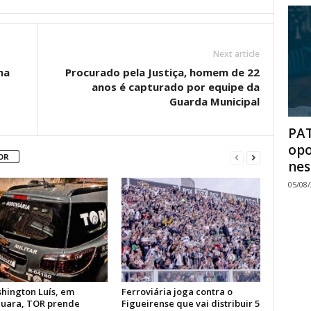
Next article
na
Procurado pela Justiça, homem de 22
anos é capturado por equipe da
Guarda Municipal
PAT
opo
OR
nes
05/08
hington Luís, em
Ferroviária joga contra o
uara, TOR prende
Figueirense que vai distribuir 5