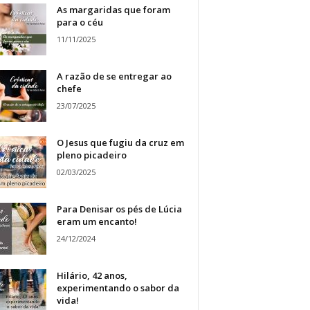
As margaridas que foram
para o céu
11/11/2025
A razão de se entregar ao
chefe
23/07/2025
O Jesus que fugiu da cruz em
pleno picadeiro
02/03/2025
Para Denisar os pés de Lúcia
eram um encanto!
24/12/2024
Hilário, 42 anos,
experimentando o sabor da
vida!