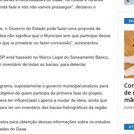
gunda fase e nós não vamos prosseguir”, declarou o
SE
ase, o Governo do Estado pode fazer uma proposta de
za não significa que o Município tem que participar desse
ue ia privatizar ou fazer concessão”, acrescentou.
aSP está baseado no Marco Legal do Saneamento Básico,
 inventário de todas as bacias, para detectar
Com
ograma, supostamente o governo municipal sinalizou para
de 
objetivo de quem participa da primeira fase do projeto,
mão
ece ter influenciado Lapena a mudar de ideia, ainda que
para ter um inventário das bacias hidrográficas da região.
05/08
ustos para obtenção dessas informações sobre os estudos
UT
dades do Daae.