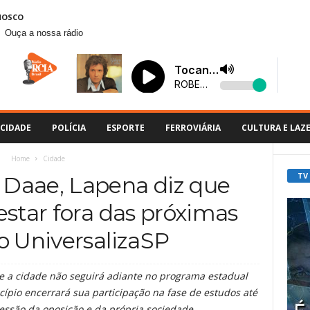
NOSCO
Ouça a nossa rádio
CIDADE
POLÍCIA
ESPORTE
FERROVIÁRIA
CULTURA E LAZ
Home
Cidade
TV
Daae, Lapena diz que
estar fora das próximas
o UniversalizaSP
a cidade não seguirá adiante no programa estadual
ípio encerrará sua participação na fase de estudos até
ressão da oposição e da própria sociedade.