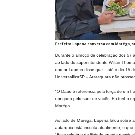
Prefeito Lapena conversa com Maréga, s
Durante o almoço de celebração dos 57 
ao lado do superintendente Wilian Thomaz
doutor Lapena disse que – até o dia 15 d
UniversalilzaSP – Araraquara não prosse
“O Daae é referência pela força de um tra
obrigado pelo suor de vocês. Eu tenho o
Maréga.
Ao lado de Maréga, Lapena falou sobre a
autarquia está inscrita atualmente, e que
“Esse relatório do Estado aponta possíve