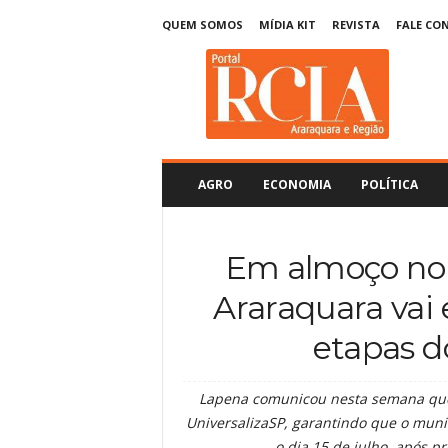
QUEM SOMOS
MÍDIA KIT
REVISTA
FALE CO
R
C
I
A
A
r
a
AGRO
ECONOMIA
POLÍTICA
r
a
q
Em almoço no 
u
a
Araraquara vai 
r
a
etapas d
Lapena comunicou nesta semana que 
UniversalizaSP, garantindo que o munic
o dia 15 de julho, após p