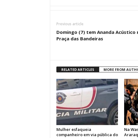
Previous article
Domingo (7) tem Ananda Acústico 
Praça das Bandeiras
RELATED ARTICLES
MORE FROM AUTH
Mulher esfaqueia
Na Was
companheiro em via pública do
Araraq