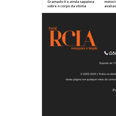
Gramado II e ainda sapateia
motori
sobre o corpo da vítima
avalia
(16)
Suporte de T
© 2005-2020 | Todos os direi
desta página em qualquer meio de comuni
Po