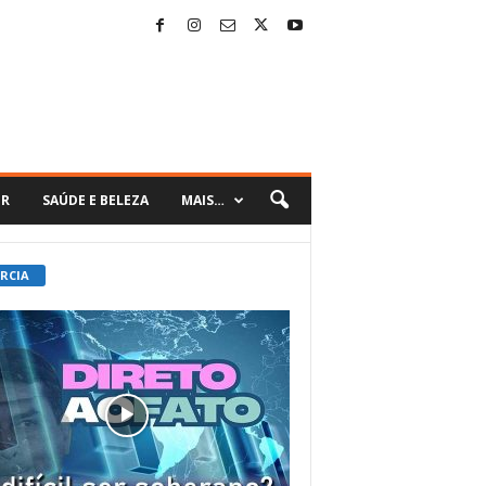
ER
SAÚDE E BELEZA
MAIS…
 RCIA