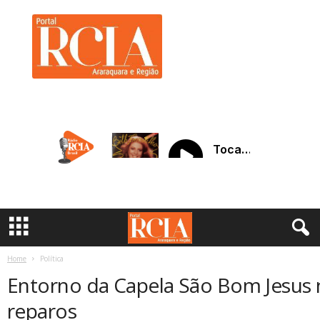
R
C
I
A
A
r
a
r
a
q
u
a
r
a
Home
Política
Entorno da Capela São Bom Jesus 
reparos