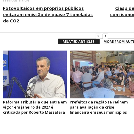
Previous article
Fotovoltaicos em próprios públicos
Ciesp de
evitaram emissão de quase 7 toneladas
com isono
de CO2
RELATED ARTICLES
MORE FROM AU
Reforma Tributária que entra em
Prefeitos da região se reúnem
vigor em janeiro de 2027 é
para avaliação da crise
criticada por Roberto Massafera
financeira em seus municípios