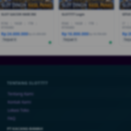
SLOT GACOR HARI INI
SLOT777 Login
SITU
R7AI
|
16GB
|
1TB
|
R5AI
|
16GB
|
1TB
|
I7
|
RTX5060
RTX5060
RTX5
Rp 24.600.000
Rp 16.800.000
Rp 2
Rp 21.399.000
Rp 19.799.000
Terjual 6
Terjual 5
Terj
Tentang Kami
Kontak Kami
Lokasi Toko
FAQ
PT KACANG-BAWAH