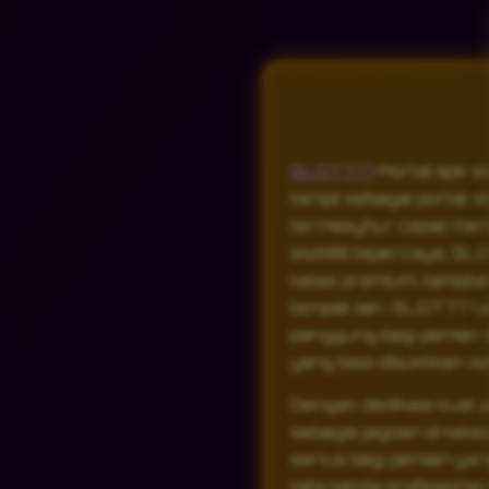
SLOT777
Portal apk s
tampil sebagai portal 
termasyhur cepat memb
slot88 tepercaya, SLO
kelas premium, tampila
tempat lain. SLOT777 p
panggung bagi pemain s
yang bisa dibuktikan se
Dengan dedikasi kuat
sebagai jagoan di kel
serius bagi pemain yan
tata kelola profesiona