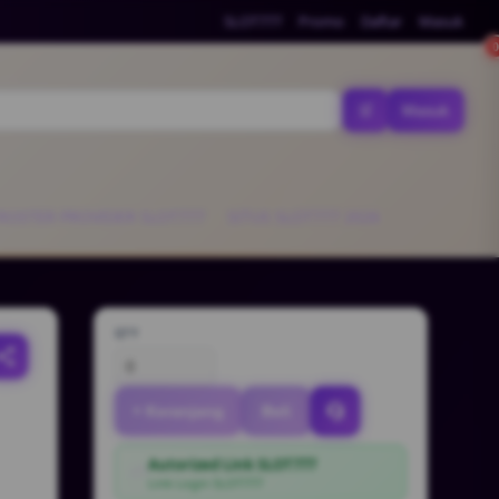
SLOT777
Promo
Daftar
Masuk
0
🛒
Masuk
QTY
+ Keranjang
Beli
Autorized Link SLOT777
💳
Link Login SLOT777