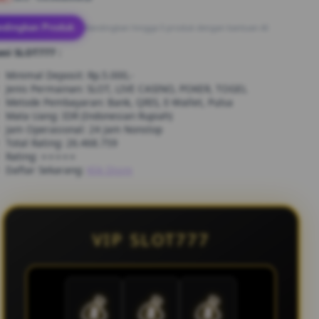
ndingkan Produk
Bandingkan hingga 5 produk dengan bantuan AI
asi SLOT777 :
Minimal Deposit: Rp.5.000,-
Jenis Permainan: SLOT, LIVE CASINO, POKER, TOGEL
Metode Pembayaran: Bank, QRIS, E-Wallet, Pulsa
Mata Uang: IDR (Indonesian Rupiah)
Jam Operasional: 24 Jam Nonstop
Total Rating: 26.468.759
Rating: ⭐⭐⭐⭐⭐
Daftar Sekarang:
Klik Disini
VIP SLOT777
💰
💰
💰