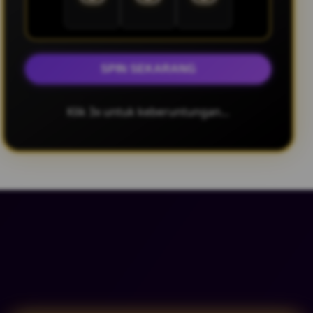
SPIN SEKARANG
Klik 3x untuk keberuntungan...