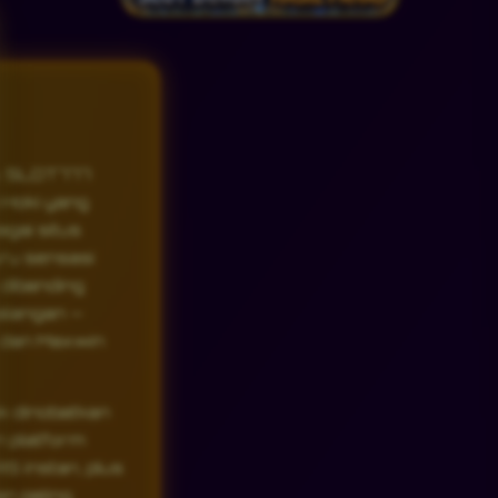
a. SLOT777
 Hoki yang
gai situs
ru sensasi
 dibanding
kalangan —
, dan Maxwin
k dinobatkan
n platform
S instan, plus
an paling