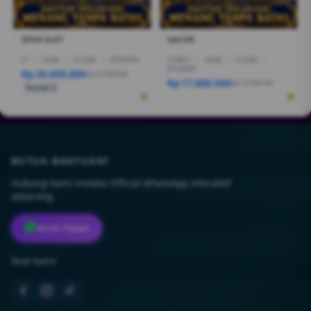
SITUS SLOT
GACOR
I7
|
16GB
|
512GB
|
RTX5050
CORE5
|
16GB
|
512GB
|
RTX4050
Rp 28.600.080
Rp 27.999.000
Rp 17.888.000
Rp 18.499.000
Terjual 6
BUTUH BANTUAN?
Hubungi kami melalui Official WhatsApp interaktif
sekarang.
Kirim Pesan
Ikuti kami: