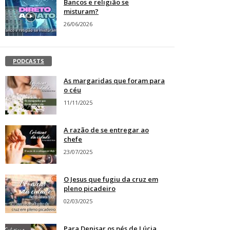
Bancos e religião se
misturam?
26/06/2026
PODCASTS
As margaridas que foram para
o céu
11/11/2025
A razão de se entregar ao
chefe
23/07/2025
O Jesus que fugiu da cruz em
pleno picadeiro
02/03/2025
Para Denisar os pés de Lúcia