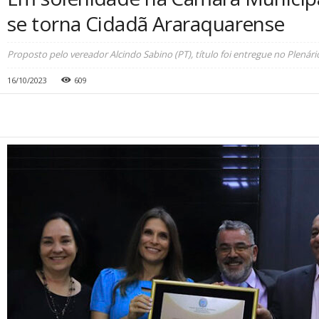
se torna Cidadã Araraquarense
Proposto pelo vereador Alcindo Sabino (PT), título foi entregue no Plenári
16/10/2023
609