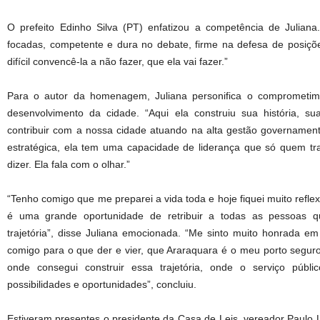
O prefeito Edinho Silva (PT) enfatizou a competência de Julia
focadas, competente e dura no debate, firme na defesa de posiçõe
difícil convencê-la a não fazer, que ela vai fazer.”
Para o autor da homenagem, Juliana personifica o comprometime
desenvolvimento da cidade. “Aqui ela construiu sua história, sua
contribuir com a nossa cidade atuando na alta gestão governament
estratégica, ela tem uma capacidade de liderança que só quem tr
dizer. Ela fala com o olhar.”
“Tenho comigo que me preparei a vida toda e hoje fiquei muito refle
é uma grande oportunidade de retribuir a todas as pessoas q
trajetória”, disse Juliana emocionada. “Me sinto muito honrada em
comigo para o que der e vier, que Araraquara é o meu porto seguro
onde consegui construir essa trajetória, onde o serviço públ
possibilidades e oportunidades”, concluiu.
Estiveram presentes o presidente da Casa de Leis, vereador Paulo 