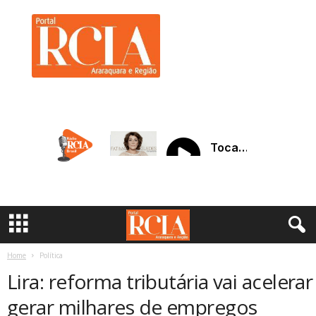
R
C
I
A
A
r
a
r
a
q
u
a
r
a
Home
Política
Lira: reforma tributária vai aceler
gerar milhares de empregos