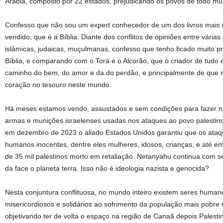
Arábia, composto por 22 estados, prejudicando os povos de todo m
Confesso que não sou um expert conhecedor de um dos livros mais 
vendido, que é a Bíblia. Diante dos conflitos de opiniões entre várias 
islâmicas, judaicas, muçulmanas, confesso que tenho ficado muito p
Bíblia, e comparando com o Torá e o Alcorão, que o criador de tudo
caminho do bem, do amor e da do perdão, e principalmente de que
coração no tesouro neste mundo.
Há meses estamos vendo, assustados e sem condições para fazer na
armas e munições israelenses usadas nos ataques ao povo palesti
em dezembro de 2023 o aliado Estados Unidos garantiu que os ata
humanos inocentes, dentre eles mulheres, idosos, crianças, e até en
de 35 mil palestinos morto em retaliação. Netanyahu continua com s
da face o planeta terra. Isso não é ideologia nazista e genocida?
Nesta conjuntura conflituosa, no mundo inteiro existem seres humano
misericordiosos e solidários ao sofrimento da população mais pobre e i
objetivando ter de volta o espaço na região de Canaã depois Palesti