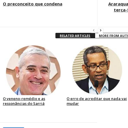
O preconceito que condena
Araraqua
terça-
RELATED ARTICLES
MORE FROM AU
O veneno-remédio e as
O erro de acreditar que nada vai
ressonâncias do Sarriá
mudar