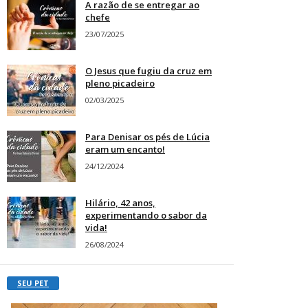
A razão de se entregar ao
chefe
23/07/2025
O Jesus que fugiu da cruz em
pleno picadeiro
02/03/2025
Para Denisar os pés de Lúcia
eram um encanto!
24/12/2024
Hilário, 42 anos,
experimentando o sabor da
vida!
26/08/2024
SEU PET