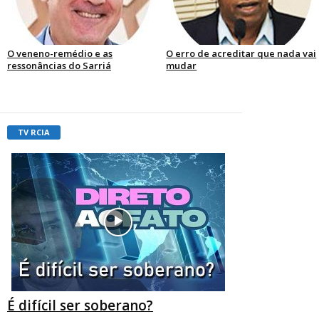
O veneno-remédio e as
O erro de acreditar que nada vai
ressonâncias do Sarriá
mudar
TV RCIA
É difícil ser soberano?