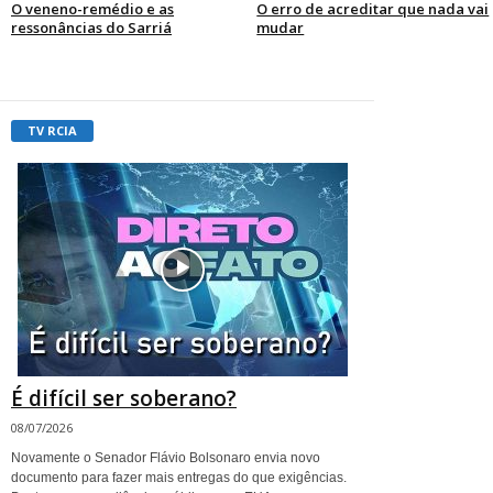
O veneno-remédio e as
O erro de acreditar que nada vai
ressonâncias do Sarriá
mudar
TV RCIA
É difícil ser soberano?
08/07/2026
Novamente o Senador Flávio Bolsonaro envia novo
documento para fazer mais entregas do que exigências.