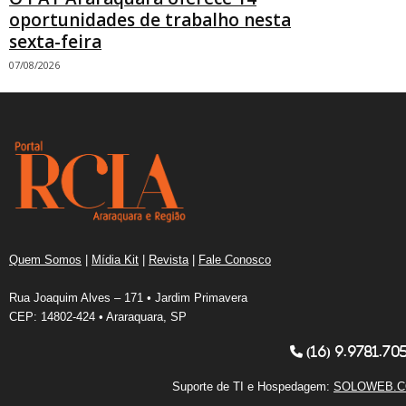
oportunidades de trabalho nesta
sexta-feira
07/08/2026
Quem Somos
|
Mídia Kit
|
Revista
|
Fale Conosco
Rua Joaquim Alves – 171 • Jardim Primavera
CEP: 14802-424 • Araraquara, SP
(16) 9.9781.70
Suporte de TI e Hospedagem:
SOLOWEB.C