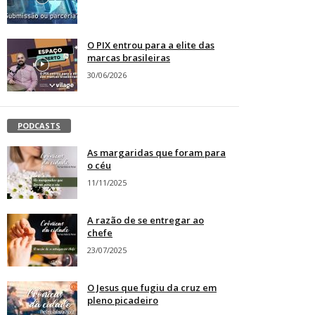
O PIX entrou para a elite das
marcas brasileiras
30/06/2026
PODCASTS
As margaridas que foram para
o céu
11/11/2025
A razão de se entregar ao
chefe
23/07/2025
O Jesus que fugiu da cruz em
pleno picadeiro