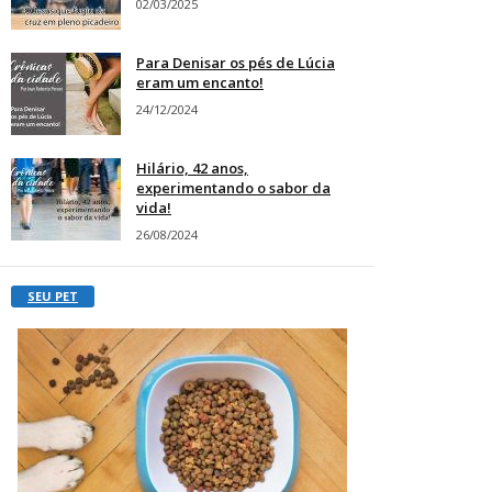
02/03/2025
Para Denisar os pés de Lúcia
eram um encanto!
24/12/2024
Hilário, 42 anos,
experimentando o sabor da
vida!
26/08/2024
SEU PET