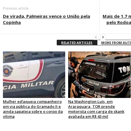
Previous article
De virada, Palmeiras vence o União pela
Mais de 1.7 
Copinha
pelo Rodoa
RELATED ARTICLES
MORE FROM AU
Mulher esfaqueia companheiro
Na Washington Luís, em
em via pública do Gramado II e
Araraquara, TOR prende
ainda sapateia sobre o corpo da
motorista com carga de skank
vítima
avaliada em R$ 43 mil