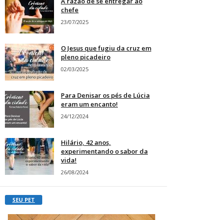
A razão de se entregar ao
chefe
23/07/2025
O Jesus que fugiu da cruz em
pleno picadeiro
02/03/2025
Para Denisar os pés de Lúcia
eram um encanto!
24/12/2024
Hilário, 42 anos,
experimentando o sabor da
vida!
26/08/2024
SEU PET